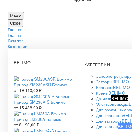
Меню
Close
Главная
Главная
Каталог
Категории
BELIMO
КАТЕГОРИИ
Запорно-регулир
Затворы
BELIMO
Привод SM230ASR Белимо
Клапаны
BELIMO
от
19 110,00
₽
Краны
BELIMO
Датчики
BELIMO
Привод SM230A-S Белимо
Электроприводы
B
от
15 488,00
₽
Для воздушных за
Для клапанов
BEL
Привод LM230A Белимо
Для затворов
BEL
от
8 190,00
₽
Для кранов
BELIM