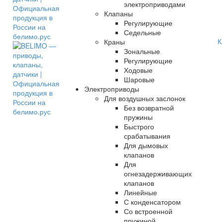
электроприводами
Клапаны
Регулирующие
Седельные
К
Краны
Зональные
Регулирующие
Ходовые
Шаровые
Электроприводы
Для воздушных заслонок
Без возвратной
пружины
Быстрого
срабатывания
Для дымовых
клапанов
Для
огнезадерживающих
клапанов
Линейные
С конденсатором
Со встроенной
пружиной