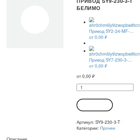
ПРИВОД SY9-230-3-T
БЕЛИМО
Привод SY2-24-MF-...
от
0,00
₽
Привод SY7-230-3-...
от
0,00
₽
от
0,00
₽
Количество
товара
Привод
SY9-
В КОРЗИНУ
230-
3-
Артикул:
SY9-230-3-T
T
Категории:
Прочее
Белимо
Описание