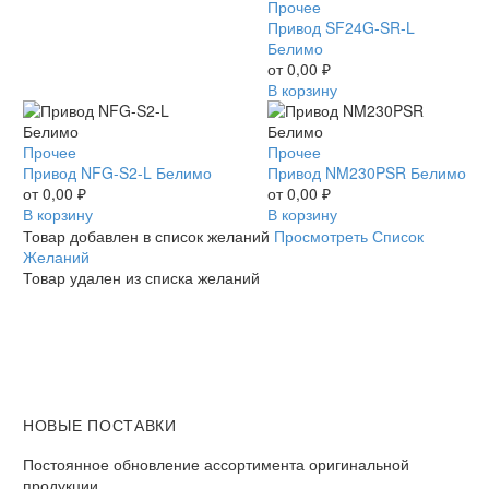
Привод
Прочее
SF24G-
Привод SF24G-SR-L
SR-
Белимо
L
от
0,00
₽
Белимо
В корзину
Привод
Прочее
Привод
Прочее
NFG-
Привод NFG-S2-L Белимо
NM230PSR
Привод NM230PSR Белимо
S2-
от
0,00
₽
Белимо
от
0,00
₽
L
В корзину
В корзину
Белимо
Товар добавлен в список желаний
Просмотреть Список
Желаний
Товар удален из списка желаний
НОВЫЕ ПОСТАВКИ
Постоянное обновление ассортимента оригинальной
продукции