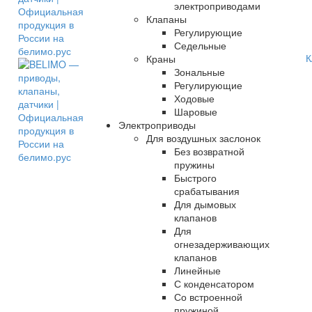
электроприводами
Клапаны
Регулирующие
Седельные
К
Краны
Зональные
Регулирующие
Ходовые
Шаровые
Электроприводы
Для воздушных заслонок
Без возвратной
пружины
Быстрого
срабатывания
Для дымовых
клапанов
Для
огнезадерживающих
клапанов
Линейные
С конденсатором
Со встроенной
пружиной