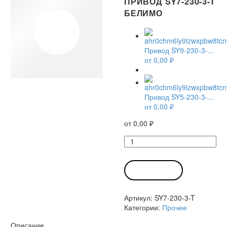
ПРИВОД SY7-230-3-T
БЕЛИМО
Привод SY9-230-3-...
от
0,00
₽
Привод SY5-230-3-...
от
0,00
₽
от
0,00
₽
Количество
товара
Привод
SY7-
В КОРЗИНУ
230-
3-
Артикул:
SY7-230-3-T
T
Категории:
Прочее
Белимо
Описание