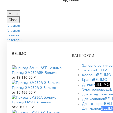
Меню
Close
Главная
Главная
Каталог
Категории
BELIMO
КАТЕГОРИИ
Запорно-регулир
Затворы
BELIMO
Привод SM230ASR Белимо
Клапаны
BELIMO
от
19 110,00
₽
Краны
BELIMO
Датчики
BELIMO
Привод SM230A-S Белимо
Электроприводы
B
от
15 488,00
₽
Для воздушных за
Для клапанов
BEL
Привод LM230A Белимо
Для затворов
BEL
от
8 190,00
₽
Для кранов
BELIM