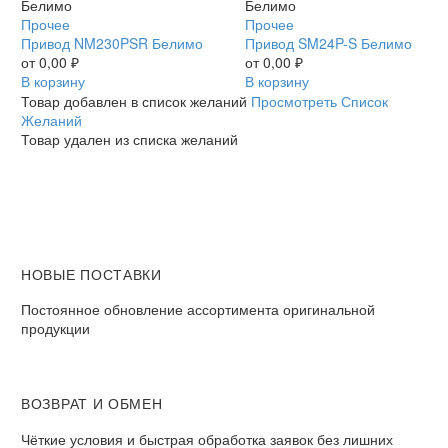
Привод
Прочее
Привод
Прочее
NM230PSR
Привод NM230PSR Белимо
SM24P-
Привод SM24P-S Белимо
Белимо
от
0,00
₽
S
от
0,00
₽
В корзину
Белимо
В корзину
Товар добавлен в список желаний
Просмотреть Список
Желаний
Товар удален из списка желаний
НОВЫЕ ПОСТАВКИ
Постоянное обновление ассортимента оригинальной
продукции
ВОЗВРАТ И ОБМЕН​
Чёткие условия и быстрая обработка заявок без лишних