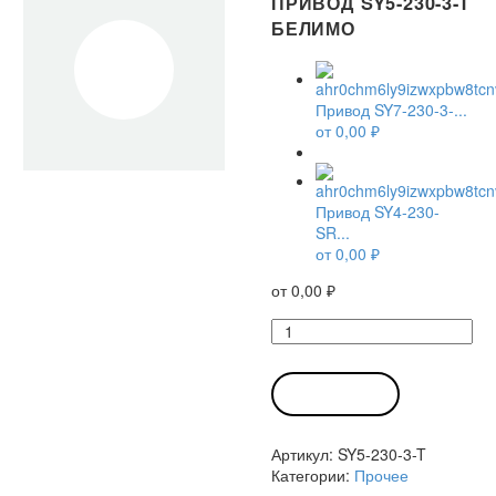
ПРИВОД SY5-230-3-T
БЕЛИМО
Привод SY7-230-3-...
от
0,00
₽
Привод SY4-230-
SR...
от
0,00
₽
от
0,00
₽
Количество
товара
Привод
SY5-
В КОРЗИНУ
230-
3-
Артикул:
SY5-230-3-T
T
Категории:
Прочее
Белимо