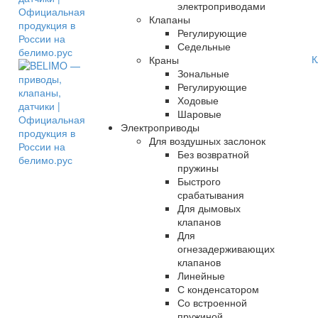
электроприводами
Клапаны
Регулирующие
Седельные
К
Краны
Зональные
Регулирующие
Ходовые
Шаровые
Электроприводы
Для воздушных заслонок
Без возвратной
пружины
Быстрого
срабатывания
Для дымовых
клапанов
Для
огнезадерживающих
клапанов
Линейные
С конденсатором
Со встроенной
пружиной