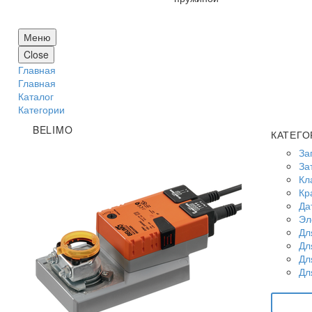
Меню
Close
Главная
Главная
Каталог
Категории
BELIMO
КАТЕГО
За
За
Кл
Кр
Да
Эл
Дл
Дл
Дл
Дл