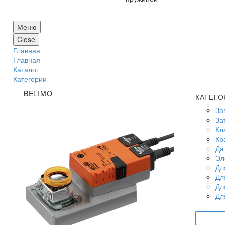
Меню
Close
Главная
Главная
Каталог
Категории
BELIMO
КАТЕГО
За
За
Кл
Кр
Да
Эл
Дл
Дл
Дл
Дл