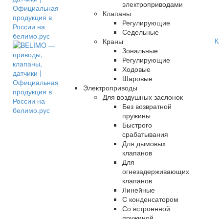
электроприводами
Клапаны
Регулирующие
Седельные
К
Краны
Зональные
Регулирующие
Ходовые
Шаровые
Электроприводы
Для воздушных заслонок
Без возвратной
пружины
Быстрого
срабатывания
Для дымовых
клапанов
Для
огнезадерживающих
клапанов
Линейные
С конденсатором
Со встроенной
пружиной