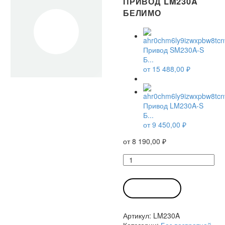
ПРИВОД LM230A
БЕЛИМО
Привод SM230A-S
Б...
от
15 488,00
₽
Привод LM230A-S
Б...
от
9 450,00
₽
от
8 190,00
₽
Количество
товара
Привод
LM230A
В КОРЗИНУ
Белимо
Артикул:
LM230A
Категории:
Без возвратной