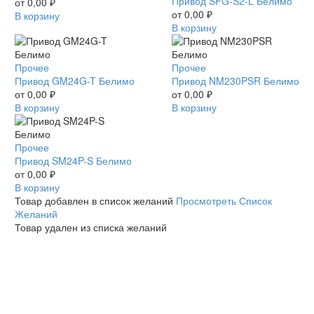
SFG-
Привод SFG-S2-L Белимо
Белимо
от
0,00
₽
S2-
от
0,00
₽
В корзину
L
В корзину
Белимо
Привод
Прочее
Привод
Прочее
GM24G-
Привод GM24G-T Белимо
NM230PSR
Привод NM230PSR Белимо
T
от
0,00
₽
Белимо
от
0,00
₽
Белимо
В корзину
В корзину
Привод
Прочее
SM24P-
Привод SM24P-S Белимо
S
от
0,00
₽
Белимо
В корзину
Товар добавлен в список желаний
Просмотреть Список
Желаний
Товар удален из списка желаний