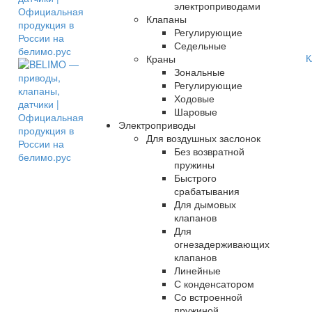
электроприводами
Клапаны
Регулирующие
Седельные
К
Краны
Зональные
Регулирующие
Ходовые
Шаровые
Электроприводы
Для воздушных заслонок
Без возвратной
пружины
Быстрого
срабатывания
Для дымовых
клапанов
Для
огнезадерживающих
клапанов
Линейные
С конденсатором
Со встроенной
пружиной