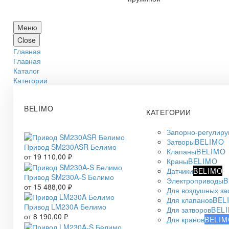
Меню
Close
Главная
Главная
Каталог
Категории
BELIMO
КАТЕГОРИИ
Запорно-регулир
Затворы
BELIMO
Привод SM230ASR Белимо
Клапаны
BELIMO
от
19 110,00
₽
Краны
BELIMO
Датчики
BELIMO
Привод SM230A-S Белимо
Электроприводы
B
от
15 488,00
₽
Для воздушных за
Для клапанов
BEL
Привод LM230A Белимо
Для затворов
BEL
от
8 190,00
₽
Для кранов
BELIM