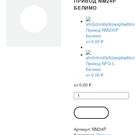
ПРИВОД NM24P
БЕЛИМО
Привод NM230P
Белимо
от
0,00
₽
Привод NFG-L
Белимо
от
0,00
₽
от
0,00
₽
Количество
товара
Привод
NM24P
В КОРЗИНУ
Белимо
Артикул:
NM24P
Категории:
Прочее