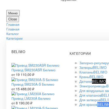
Меню
Close
Главная
Главная
Каталог
Категории
BELIMO
КАТЕГОРИИ
Запорно-регулир
Затворы
BELIMO
Привод SM230ASR Белимо
Клапаны
BELIMO
от
19 110,00
₽
Краны
BELIMO
Датчики
BELIMO
Привод SM230A-S Белимо
Электроприводы
B
от
15 488,00
₽
Для воздушных за
Для клапанов
BEL
Привод LM230A Белимо
Для затворов
BEL
от
8 190,00
₽
Для кранов
BELIM