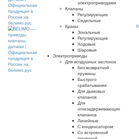
электроприводами
Клапаны
Регулирующие
Седельные
К
Краны
Зональные
Регулирующие
Ходовые
Шаровые
Электроприводы
Для воздушных заслонок
Без возвратной
пружины
Быстрого
срабатывания
Для дымовых
клапанов
Для
огнезадерживающих
клапанов
Линейные
С конденсатором
Со встроенной
пружиной