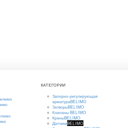
КАТЕГОРИИ
Запорно-регулирующая
арматура
BELIMO
лимо
Затворы
BELIMO
Клапаны
BELIMO
Краны
BELIMO
имо
Датчики
BELIMO