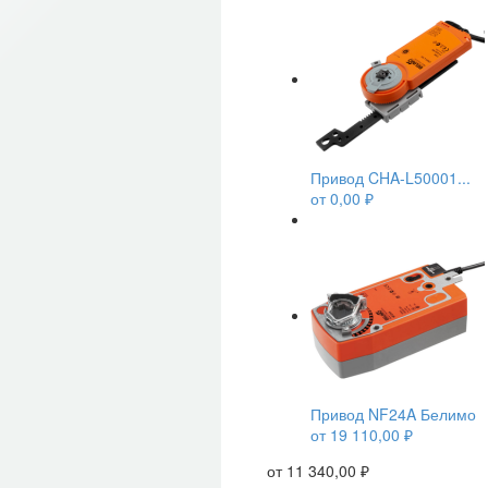
Привод CHA-L50001...
от
0,00
₽
Привод NF24A Белимо
от
19 110,00
₽
от
11 340,00
₽