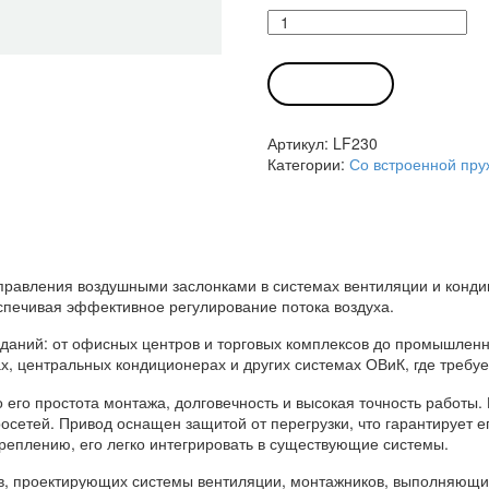
Количество
товара
Привод
LF230
В КОРЗИНУ
Белимо
Артикул:
LF230
Категории:
Со встроенной пр
правления воздушными заслонками в системах вентиляции и конди
спечивая эффективное регулирование потока воздуха.
зданий: от офисных центров и торговых комплексов до промышлен
х, центральных кондиционерах и других системах ОВиК, где требу
его простота монтажа, долговечность и высокая точность работы.
сетей. Привод оснащен защитой от перегрузки, что гарантирует ег
еплению, его легко интегрировать в существующие системы.
, проектирующих системы вентиляции, монтажников, выполняющих