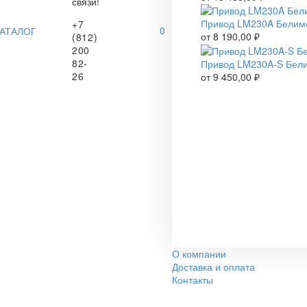
связи!
Привод LM230A Белим
+7
0
АТАЛОГ
от
8 190,00
₽
(812)
200
82-
Привод LM230A-S Бел
26
от
9 450,00
₽
О компании
Доставка и оплата
Контакты