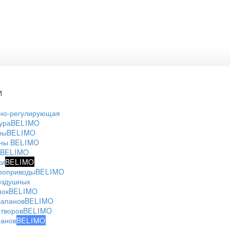
И
но-регулирующая
ура
BELIMO
ры
BELIMO
аны
BELIMO
BELIMO
ки
BELIMO
роприводы
BELIMO
оздушных
нок
BELIMO
лапанов
BELIMO
атворов
BELIMO
ранов
BELIMO