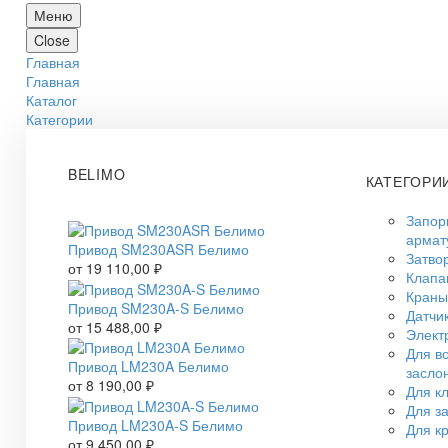
Меню
Close
Главная
Главная
Каталог
Категории
BELIMO
КАТЕГОРИ
Запор
армат
Привод SM230ASR Белимо
Затво
от
19 110,00
₽
Клап
Краны
Привод SM230A-S Белимо
Датчи
от
15 488,00
₽
Элект
Для в
Привод LM230A Белимо
засло
от
8 190,00
₽
Для к
Для з
Привод LM230A-S Белимо
Для к
от
9 450,00
₽