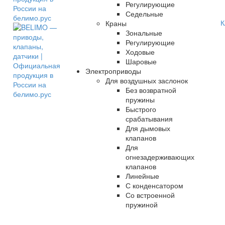
Регулирующие
Седельные
К
Краны
Зональные
Регулирующие
Ходовые
Шаровые
Электроприводы
Для воздушных заслонок
Без возвратной
пружины
Быстрого
срабатывания
Для дымовых
клапанов
Для
огнезадерживающих
клапанов
Линейные
С конденсатором
Со встроенной
пружиной