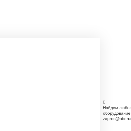
Найдем любо
оборудование
zapros@oborud