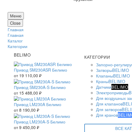
Меню
Close
Главная
Главная
Каталог
Категории
BELIMO
КАТЕГОРИИ
Запорно-регулир
Привод SM230ASR Белимо
Затворы
BELIMO
от
19 110,00
₽
Клапаны
BELIMO
Краны
BELIMO
Датчики
BELIMO
Привод SM230A-S Белимо
Электроприводы
B
от
15 488,00
₽
Для воздушных за
Для клапанов
BEL
Привод LM230A Белимо
Для затворов
BEL
от
8 190,00
₽
Для кранов
BELIM
Привод LM230A-S Белимо
от
9 450,00
₽
ВСЕ КА