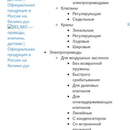
электроприводами
Клапаны
Регулирующие
Седельные
К
Краны
Зональные
Регулирующие
Ходовые
Шаровые
Электроприводы
Для воздушных заслонок
Без возвратной
пружины
Быстрого
срабатывания
Для дымовых
клапанов
Для
огнезадерживающих
клапанов
Линейные
С конденсатором
Со встроенной
пружиной