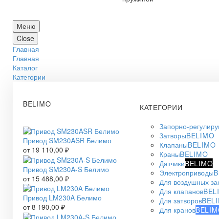
Меню
Close
Главная
Главная
Каталог
Категории
BELIMO
КАТЕГОРИИ
Запорно-регулир
Затворы
BELIMO
Привод SM230ASR Белимо
Клапаны
BELIMO
от
19 110,00
₽
Краны
BELIMO
Датчики
BELIMO
Привод SM230A-S Белимо
Электроприводы
B
от
15 488,00
₽
Для воздушных за
Для клапанов
BEL
Привод LM230A Белимо
Для затворов
BEL
от
8 190,00
₽
Для кранов
BELIM