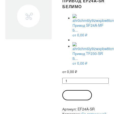
ПРИВОД EF24A-SR
БЕЛИМО
Привод SF24A-MF
Б...
от
0,00
₽
Привод TF230-SR
Б...
от
0,00
₽
от
0,00
₽
Количество
товара
Привод
EF24A-
В КОРЗИНУ
SR
Белимо
Артикул:
EF24A-SR
Категории:
Со встроенной