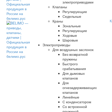
электроприводами
Клапаны
Регулирующие
Седельные
К
Краны
Зональные
Регулирующие
Ходовые
Шаровые
Электроприводы
Для воздушных заслонок
Без возвратной
пружины
Быстрого
срабатывания
Для дымовых
клапанов
Для
огнезадерживающих
клапанов
Линейные
С конденсатором
Со встроенной
пружиной