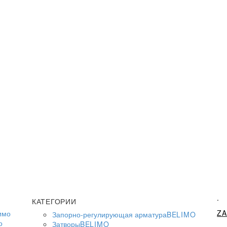
.
КАТЕГОРИИ
Z
Запорно-регулирующая арматура
BELIMO
о
Затворы
BELIMO