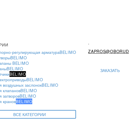
.
РИИ
ZAPROS@OBORUD
порно-регулирующая арматура
BELIMO
творы
BELIMO
апаны
BELIMO
аны
BELIMO
ЗАКАЗАТЬ
тчики
BELIMO
ектроприводы
BELIMO
я воздушных заслонок
BELIMO
я клапанов
BELIMO
я затворов
BELIMO
я кранов
BELIMO
ВСЕ КАТЕГОРИИ