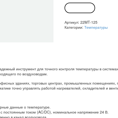
Канальный
датчик
В КОРЗИНУ
температуры
22MT-
Артикул:
22MT-125
125
Категории:
Температуры
адежный инструмент для точного контроля температуры в системах
оходящего по воздуховодам.
 офисных зданиях, торговых центрах, промышленных помещениях, г
атике точно управлять работой нагревателей, охладителей и вен
ерные данные о температуре.
и с постоянным током (AC/DC), номинальное напряжение 24 В.
венно в канал воздуховода.