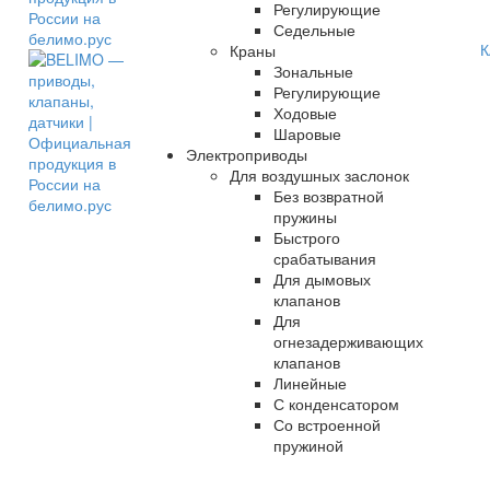
Регулирующие
Седельные
К
Краны
Зональные
Регулирующие
Ходовые
Шаровые
Электроприводы
Для воздушных заслонок
Без возвратной
пружины
Быстрого
срабатывания
Для дымовых
клапанов
Для
огнезадерживающих
клапанов
Линейные
С конденсатором
Со встроенной
пружиной