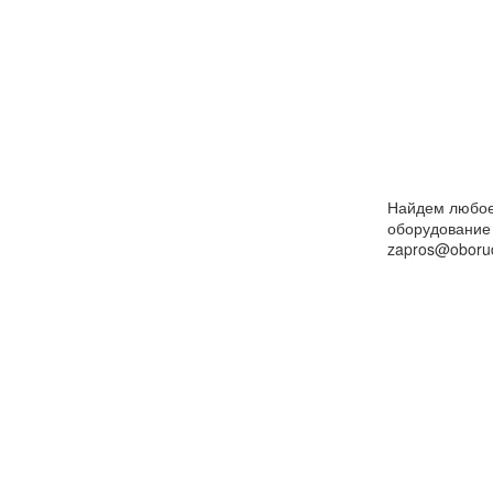
Найдем любо
оборудование
zapros@oborud