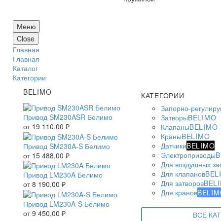
Меню
Close
Главная
Главная
Каталог
Категории
BELIMO
КАТЕГОРИИ
Запорно-регулир
Привод SM230ASR Белимо
Затворы
BELIMO
от
19 110,00
₽
Клапаны
BELIMO
Краны
BELIMO
Датчики
BELIMO
Привод SM230A-S Белимо
Электроприводы
B
от
15 488,00
₽
Для воздушных за
Для клапанов
BEL
Привод LM230A Белимо
Для затворов
BEL
от
8 190,00
₽
Для кранов
BELIM
Привод LM230A-S Белимо
от
9 450,00
₽
ВСЕ КА