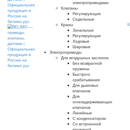
электроприводами
Клапаны
Регулирующие
Седельные
К
Краны
Зональные
Регулирующие
Ходовые
Шаровые
Электроприводы
Для воздушных заслонок
Без возвратной
пружины
Быстрого
срабатывания
Для дымовых
клапанов
Для
огнезадерживающих
клапанов
Линейные
С конденсатором
Со встроенной
пружиной