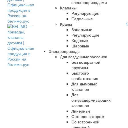
электроприводами
Клапаны
Регулирующие
Седельные
К
Краны
Зональные
Регулирующие
Ходовые
Шаровые
Электроприводы
Для воздушных заслонок
Без возвратной
пружины
Быстрого
срабатывания
Для дымовых
клапанов
Для
огнезадерживающих
клапанов
Линейные
С конденсатором
Со встроенной
пружиной