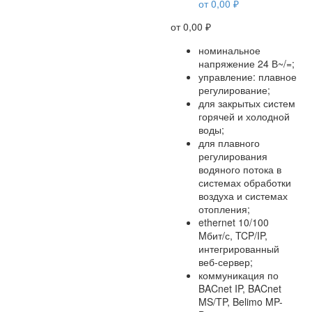
от
0,00
₽
от
0,00
₽
номинальное
напряжение 24 В~/=;
управление: плавное
регулирование;
для закрытых систем
горячей и холодной
воды;
для плавного
регулирования
водяного потока в
системах обработки
воздуха и системах
отопления;
ethernet 10/100
Mбит/с, TCP/IP,
интегрированный
веб-сервер;
коммуникация по
BACnet IP, BACnet
MS/TP, Belimo MP-