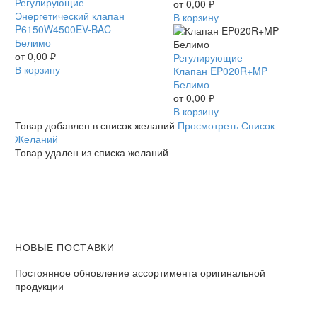
Энергетический
Регулирующие
070
от
0,00
₽
клапан
Энергетический клапан
Белимо
В корзину
P6150W4500EV-
P6150W4500EV-BAC
BAC
Белимо
Белимо
от
0,00
₽
Клапан
Регулирующие
В корзину
EP020R+MP
Клапан EP020R+MP
Белимо
Белимо
от
0,00
₽
В корзину
Товар добавлен в список желаний
Просмотреть Список
Желаний
Товар удален из списка желаний
НОВЫЕ ПОСТАВКИ
Постоянное обновление ассортимента оригинальной
продукции