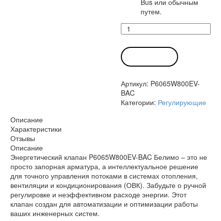
Bus или обычным
путем.
Количество
товара
Энергетический
клапан
В КОРЗИНУ
P6065W800EV-
BAC
Артикул:
P6065W800EV-
Белимо
BAC
Категории:
Регулирующие
Описание
Характеристики
Отзывы
Описание
Энергетический клапан P6065W800EV-BAC Белимо – это не
просто запорная арматура, а интеллектуальное решение
для точного управления потоками в системах отопления,
вентиляции и кондиционирования (ОВК). Забудьте о ручной
регулировке и неэффективном расходе энергии. Этот
клапан создан для автоматизации и оптимизации работы
ваших инженерных систем.