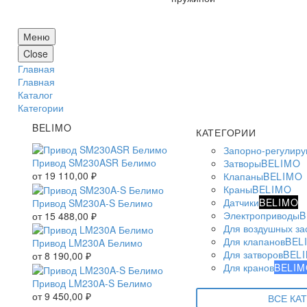
Меню
Close
Главная
Главная
Каталог
Категории
BELIMO
КАТЕГОРИИ
Запорно-регулир
Привод SM230ASR Белимо
Затворы
BELIMO
от
19 110,00
₽
Клапаны
BELIMO
Краны
BELIMO
Датчики
BELIMO
Привод SM230A-S Белимо
Электроприводы
B
от
15 488,00
₽
Для воздушных за
Для клапанов
BEL
Привод LM230A Белимо
Для затворов
BEL
от
8 190,00
₽
Для кранов
BELIM
Привод LM230A-S Белимо
от
9 450,00
₽
ВСЕ КА