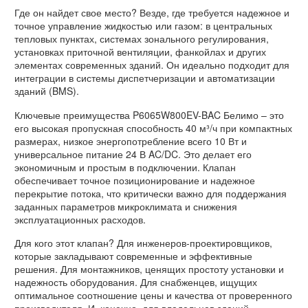
Где он найдет свое место? Везде, где требуется надежное и
точное управление жидкостью или газом: в центральных
тепловых пунктах, системах зонального регулирования,
установках приточной вентиляции, фанкойлах и других
элементах современных зданий. Он идеально подходит для
интеграции в системы диспетчеризации и автоматизации
зданий (BMS).
Ключевые преимущества P6065W800EV-BAC Белимо – это
его высокая пропускная способность 40 м³/ч при компактных
размерах, низкое энергопотребление всего 10 Вт и
универсальное питание 24 В AC/DC. Это делает его
экономичным и простым в подключении. Клапан
обеспечивает точное позиционирование и надежное
перекрытие потока, что критически важно для поддержания
заданных параметров микроклимата и снижения
эксплуатационных расходов.
Для кого этот клапан? Для инженеров-проектировщиков,
которые закладывают современные и эффективные
решения. Для монтажников, ценящих простоту установки и
надежность оборудования. Для снабженцев, ищущих
оптимальное соотношение цены и качества от проверенного
производителя. И, конечно, для владельцев зданий,