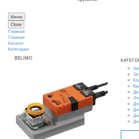
Меню
Close
Главная
Главная
Каталог
Категории
BELIMO
КАТЕГО
За
За
Кл
Кр
Да
Эл
Дл
Дл
Дл
Дл