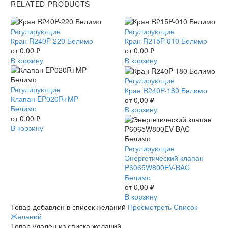
RELATED PRODUCTS
Кран
Регулирующие
Кран
Регулирующие
R240P-
Кран R240P-220 Белимо
R215P-
Кран R215P-010 Белимо
220
от
0,00
₽
010
от
0,00
₽
Белимо
В корзину
Белимо
В корзину
Кран
Регулирующие
Клапан
Регулирующие
R240P-
Кран R240P-180 Белимо
EP020R+MP
Клапан EP020R+MP
180
от
0,00
₽
Белимо
Белимо
Белимо
В корзину
от
0,00
₽
В корзину
Энергетический
Регулирующие
клапан
Энергетический клапан
P6065W800EV-
P6065W800EV-BAC
BAC
Белимо
Белимо
от
0,00
₽
В корзину
Товар добавлен в список желаний
Просмотреть Список
Желаний
Товар удален из списка желаний