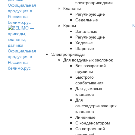
электроприводами
Клапаны
Регулирующие
Седельные
К
Краны
Зональные
Регулирующие
Ходовые
Шаровые
Электроприводы
Для воздушных заслонок
Без возвратной
пружины
Быстрого
срабатывания
Для дымовых
клапанов
Для
огнезадерживающих
клапанов
Линейные
С конденсатором
Со встроенной
пружиной