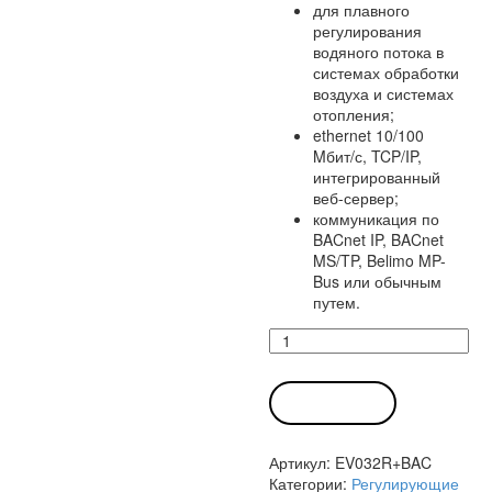
для плавного
регулирования
водяного потока в
системах обработки
воздуха и системах
отопления;
ethernet 10/100
Mбит/с, TCP/IP,
интегрированный
веб-сервер;
коммуникация по
BACnet IP, BACnet
MS/TP, Belimo MP-
Bus или обычным
путем.
Количество
товара
Энергетический
клапан
В КОРЗИНУ
EV032R+BAC
Белимо
Артикул:
EV032R+BAC
Категории:
Регулирующие