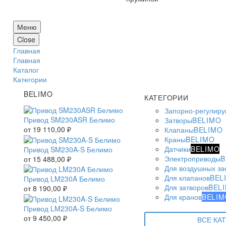
Меню
Close
Главная
Главная
Каталог
Категории
BELIMO
КАТЕГОРИИ
Запорно-регулир
Привод SM230ASR Белимо
Затворы
BELIMO
от
19 110,00
₽
Клапаны
BELIMO
Краны
BELIMO
Датчики
BELIMO
Привод SM230A-S Белимо
Электроприводы
B
от
15 488,00
₽
Для воздушных за
Для клапанов
BEL
Привод LM230A Белимо
Для затворов
BEL
от
8 190,00
₽
Для кранов
BELIM
Привод LM230A-S Белимо
от
9 450,00
₽
ВСЕ КА