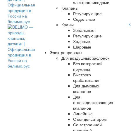
электроприводами
Клапаны
Регулирующие
Седельные
К
Краны
Зональные
Регулирующие
Ходовые
Шаровые
Электроприводы
Для воздушных заслонок
Без возвратной
пружины
Быстрого
срабатывания
Для дымовых
клапанов
Для
огнезадерживающих
клапанов
Линейные
С конденсатором
Со встроенной
пружиной