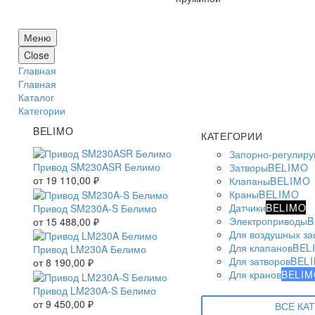
Меню
Close
Главная
Главная
Каталог
Категории
BELIMO
КАТЕГОРИИ
Запорно-регулир
Привод SM230ASR Белимо
Затворы
BELIMO
от
19 110,00
₽
Клапаны
BELIMO
Краны
BELIMO
Датчики
BELIMO
Привод SM230A-S Белимо
Электроприводы
B
от
15 488,00
₽
Для воздушных за
Для клапанов
BEL
Привод LM230A Белимо
Для затворов
BEL
от
8 190,00
₽
Для кранов
BELIM
Привод LM230A-S Белимо
от
9 450,00
₽
ВСЕ КА