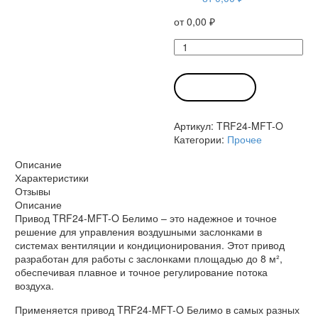
от
0,00
₽
Количество
товара
Привод
TRF24-
В КОРЗИНУ
MFT-
O
Артикул:
TRF24-MFT-O
Белимо
Категории:
Прочее
Описание
Характеристики
Отзывы
Описание
Привод TRF24-MFT-O Белимо – это надежное и точное
решение для управления воздушными заслонками в
системах вентиляции и кондиционирования. Этот привод
разработан для работы с заслонками площадью до 8 м²,
обеспечивая плавное и точное регулирование потока
воздуха.
Применяется привод TRF24-MFT-O Белимо в самых разных