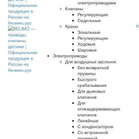
электроприводами
Клапаны
Регулирующие
Седельные
К
Краны
Зональные
Регулирующие
Ходовые
Шаровые
Электроприводы
Для воздушных заслонок
Без возвратной
пружины
Быстрого
срабатывания
Для дымовых
клапанов
Для
огнезадерживающих
клапанов
Линейные
С конденсатором
Со встроенной
пружиной