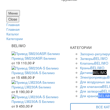
Меню
Close
Главная
Главная
Каталог
Категории
BELIMO
КАТЕГОРИИ
Запорно-регулир
Привод SM230ASR Белимо
Затворы
BELIMO
от
19 110,00
₽
Клапаны
BELIMO
Краны
BELIMO
Датчики
BELIMO
Привод SM230A-S Белимо
Электроприводы
B
от
15 488,00
₽
Для воздушных за
Для клапанов
BEL
Привод LM230A Белимо
Для затворов
BEL
от
8 190,00
₽
Для кранов
BELIM
Привод LM230A-S Белимо
от
9 450,00
₽
ВСЕ КА