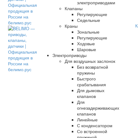
электроприводами
Клапаны
Регулирующие
Седельные
К
Краны
Зональные
Регулирующие
Ходовые
Шаровые
Электроприводы
Для воздушных заслонок
Без возвратной
пружины
Быстрого
срабатывания
Для дымовых
клапанов
Для
огнезадерживающих
клапанов
Линейные
С конденсатором
Со встроенной
пружиной