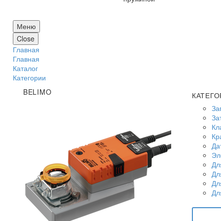
Меню
Close
Главная
Главная
Каталог
Категории
BELIMO
КАТЕГО
За
За
Кл
Кр
Да
Эл
Дл
Дл
Дл
Дл