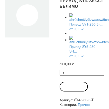
ПРИВОД SY4-230-3-T
БЕЛИМО
Привод SY1-230-3-...
от
0,00
₽
Привод SY5-230-
SR...
от
0,00
₽
от
0,00
₽
Количество
товара
Привод
SY4-
В КОРЗИНУ
230-
3-
Артикул:
SY4-230-3-T
T
Категории:
Прочее
Белимо