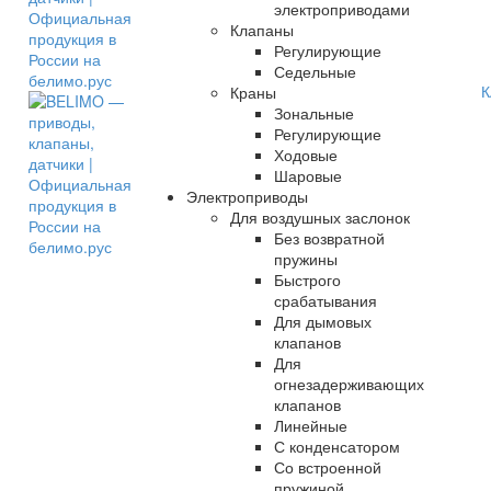
электроприводами
Клапаны
Регулирующие
Седельные
К
Краны
Зональные
Регулирующие
Ходовые
Шаровые
Электроприводы
Для воздушных заслонок
Без возвратной
пружины
Быстрого
срабатывания
Для дымовых
клапанов
Для
огнезадерживающих
клапанов
Линейные
С конденсатором
Со встроенной
пружиной