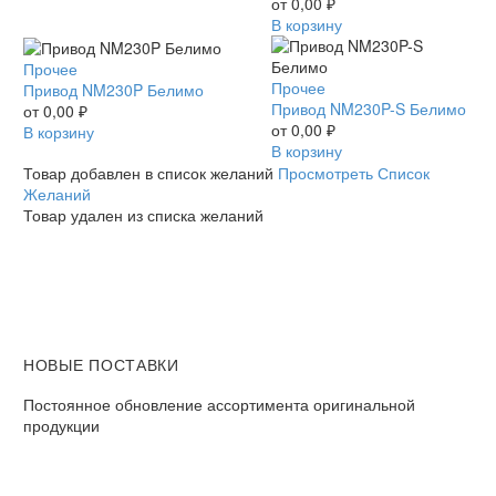
T
от
0,00
₽
Белимо
В корзину
Привод
Прочее
Привод
Прочее
NM230P
Привод NM230P Белимо
NM230P-
Привод NM230P-S Белимо
Белимо
от
0,00
₽
S
от
0,00
₽
В корзину
Белимо
В корзину
Товар добавлен в список желаний
Просмотреть Список
Желаний
Товар удален из списка желаний
НОВЫЕ ПОСТАВКИ
Постоянное обновление ассортимента оригинальной
продукции