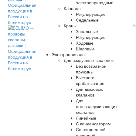
электроприводами
Клапаны
Регулирующие
Седельные
К
Краны
Зональные
Регулирующие
Ходовые
Шаровые
Электроприводы
Для воздушных заслонок
Без возвратной
пружины
Быстрого
срабатывания
Для дымовых
клапанов
Для
огнезадерживающих
клапанов
Линейные
С конденсатором
Со встроенной
пружиной