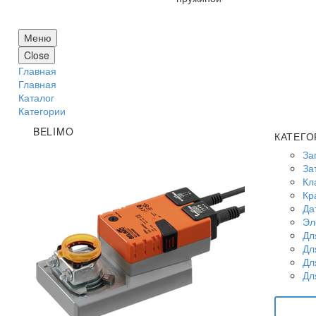
Меню
Close
Главная
Главная
Каталог
Категории
BELIMO
КАТЕГО
За
За
Кл
Кр
Да
Эл
Дл
Дл
Дл
Дл