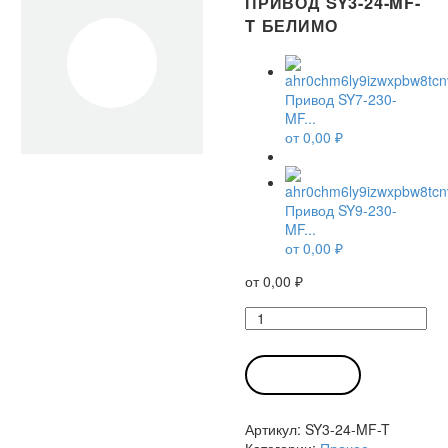
ПРИВОД SY3-24-MF-
T БЕЛИМО
Привод SY7-230-
MF...
от
0,00
₽
Привод SY9-230-
MF...
от
0,00
₽
от
0,00
₽
Количество
товара
Привод
SY3-
В КОРЗИНУ
24-
MF-
Артикул:
SY3-24-MF-T
T
Категории:
Прочее