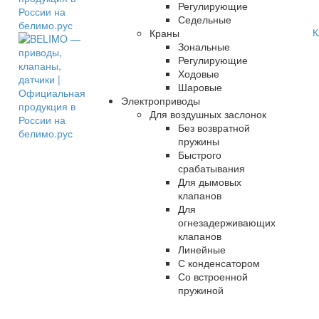
Регулирующие
Седельные
К
Краны
Зональные
Регулирующие
Ходовые
Шаровые
Электроприводы
Для воздушных заслонок
Без возвратной
пружины
Быстрого
срабатывания
Для дымовых
клапанов
Для
огнезадерживающих
клапанов
Линейные
С конденсатором
Со встроенной
пружиной