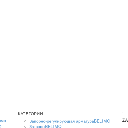
.
КАТЕГОРИИ
Z
Запорно-регулирующая арматура
BELIMO
о
Затворы
BELIMO