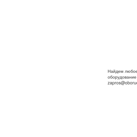
Найдем любо
оборудование
zapros@oborud