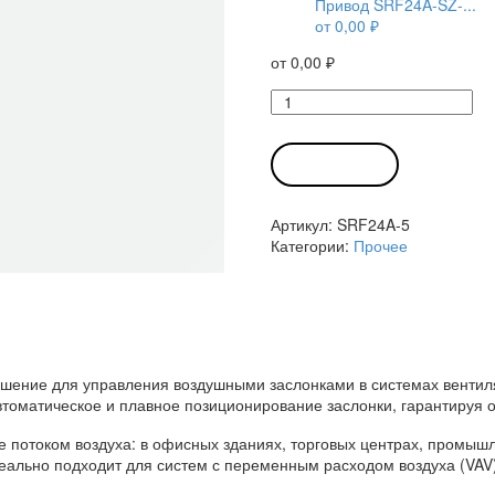
Привод SRF24A-SZ-...
от
0,00
₽
от
0,00
₽
Количество
товара
Привод
SRF24A-
В КОРЗИНУ
5
Белимо
Артикул:
SRF24A-5
Категории:
Прочее
шение для управления воздушными заслонками в системах вентиля
 автоматическое и плавное позиционирование заслонки, гарантиру
ие потоком воздуха: в офисных зданиях, торговых центрах, промыш
ально подходит для систем с переменным расходом воздуха (VAV)