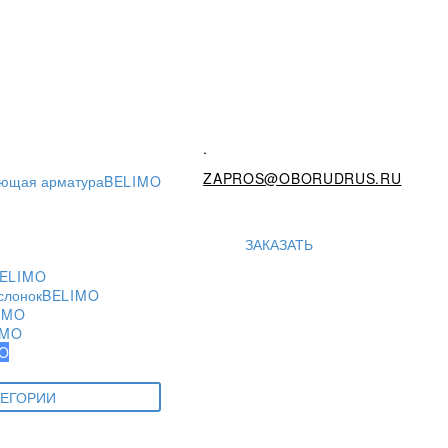
.
ZAPROS@OBORUDRUS.RU
ующая арматура
BELIMO
ЗАКАЗАТЬ
ELIMO
слонок
BELIMO
IMO
IMO
O
ТЕГОРИИ