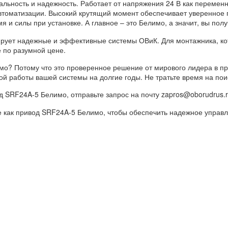
ьность и надежность. Работает от напряжения 24 В как переменног
томатизации. Высокий крутящий момент обеспечивает уверенное 
 и силы при установке. А главное – это Белимо, а значит, вы полу
ирует надежные и эффективные системы ОВиК. Для монтажника, кот
 по разумной цене.
о? Потому что это проверенное решение от мирового лидера в пр
ной работы вашей системы на долгие годы. Не тратьте время на по
од SRF24A-5 Белимо, отправьте запрос на почту zapros@oborudrus.r
е как привод SRF24A-5 Белимо, чтобы обеспечить надежное управ