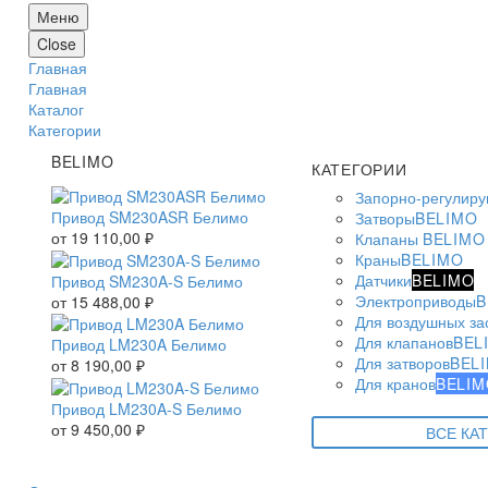
Меню
Close
Главная
Главная
Каталог
Категории
BELIMO
КАТЕГОРИИ
Запорно-регулир
Привод SM230ASR Белимо
Затворы
BELIMO
от
19 110,00
₽
Клапаны
BELIMO
Краны
BELIMO
Датчики
BELIMO
Привод SM230A-S Белимо
Электроприводы
B
от
15 488,00
₽
Для воздушных за
Для клапанов
BEL
Привод LM230A Белимо
Для затворов
BEL
от
8 190,00
₽
Для кранов
BELIM
Привод LM230A-S Белимо
от
9 450,00
₽
ВСЕ КА