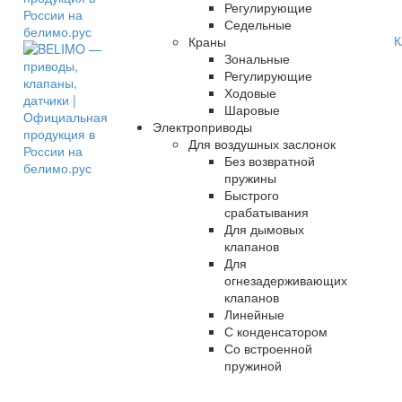
Регулирующие
Седельные
К
Краны
Зональные
Регулирующие
Ходовые
Шаровые
Электроприводы
Для воздушных заслонок
Без возвратной
пружины
Быстрого
срабатывания
Для дымовых
клапанов
Для
огнезадерживающих
клапанов
Линейные
С конденсатором
Со встроенной
пружиной