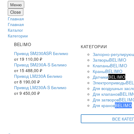
Меню
Close
Главная
Главная
Каталог
Категории
BELIMO
КАТЕГОРИИ
Привод SM230ASR Белимо
Запорно-регулирую
от
19 110,00
₽
Затворы
BELIMO
Привод SM230A-S Белимо
Клапаны
BELIMO
от
15 488,00
₽
Краны
BELIMO
Привод LM230A Белимо
Датчики
BELIMO
от
8 190,00
₽
Электроприводы
BE
Привод LM230A-S Белимо
Для воздушных засл
от
9 450,00
₽
Для клапанов
BELIM
Для затворов
BELIM
Для кранов
BELIMO
ВСЕ КАТЕ