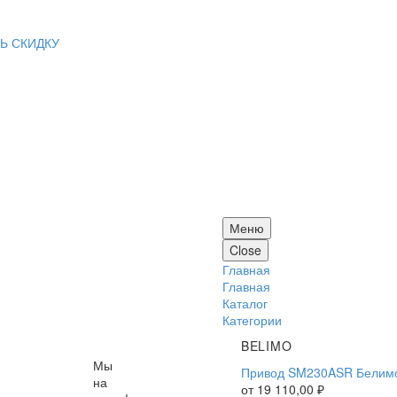
Ь СКИДКУ
Меню
Close
Главная
Главная
Каталог
Категории
BELIMO
Мы
Привод SM230ASR Белим
на
от
19 110,00
₽