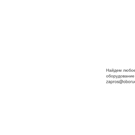
Найдем любо
оборудование
zapros@oborud