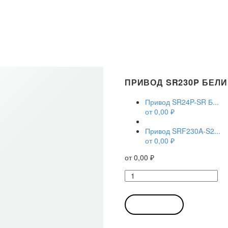
ПРИВОД SR230P БЕЛ
Привод SR24P-SR Б...
от
0,00
₽
Привод SRF230A-S2...
от
0,00
₽
от
0,00
₽
Количество
товара
Привод
SR230P
В КОРЗИНУ
Белимо