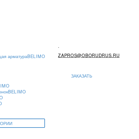
.
ZAPROS@OBORUDRUS.RU
щая арматура
BELIMO
ЗАКАЗАТЬ
LIMO
онок
BELIMO
O
O
ГОРИИ