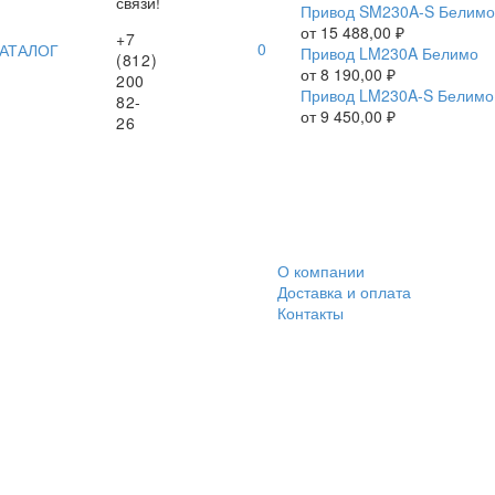
связи!
Привод SM230A-S Белимо
от
15 488,00
₽
+7
0
АТАЛОГ
Привод LM230A Белимо
(812)
от
8 190,00
₽
200
Привод LM230A-S Белимо
82-
от
9 450,00
₽
26
О компании
Доставка и оплата
Контакты