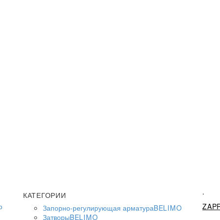
.
КАТЕГОРИИ
о
ZAP
Запорно-регулирующая арматура
BELIMO
Затворы
BELIMO