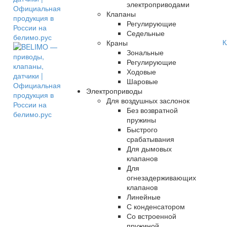
электроприводами
Клапаны
Регулирующие
Седельные
К
Краны
Зональные
Регулирующие
Ходовые
Шаровые
Электроприводы
Для воздушных заслонок
Без возвратной
пружины
Быстрого
срабатывания
Для дымовых
клапанов
Для
огнезадерживающих
клапанов
Линейные
С конденсатором
Со встроенной
пружиной