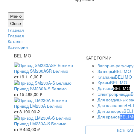
Меню
Close
Главная
Главная
Каталог
Категории
BELIMO
КАТЕГОРИИ
Запорно-регулир
Привод SM230ASR Белимо
Затворы
BELIMO
от
19 110,00
₽
Клапаны
BELIMO
Краны
BELIMO
Датчики
BELIMO
Привод SM230A-S Белимо
Электроприводы
B
от
15 488,00
₽
Для воздушных за
Для клапанов
BEL
Привод LM230A Белимо
Для затворов
BEL
от
8 190,00
₽
Для кранов
BELIM
Привод LM230A-S Белимо
от
9 450,00
₽
ВСЕ КА