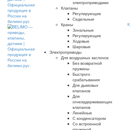
электроприводами
Клапаны
Регулирующие
Седельные
К
Краны
Зональные
Регулирующие
Ходовые
Шаровые
Электроприводы
Для воздушных заслонок
Без возвратной
пружины
Быстрого
срабатывания
Для дымовых
клапанов
Для
огнезадерживающих
клапанов
Линейные
С конденсатором
Со встроенной
пружиной