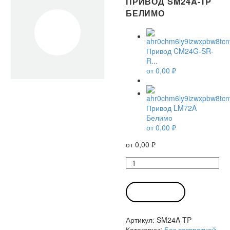
ПРИВОД SM24A-TP
БЕЛИМО
Привод CM24G-SR-
R...
от
0,00
₽
Привод LM72A
Белимо
от
0,00
₽
от
0,00
₽
Количество
товара
Привод
SM24A-
В КОРЗИНУ
TP
Белимо
Артикул:
SM24A-TP
Категории:
Без возвратной