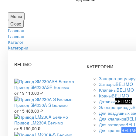
Меню
Close
Главная
Главная
Каталог
Категории
BELIMO
КАТЕГОРИИ
Запорно-регулир
Затворы
BELIMO
Привод SM230ASR Белимо
Клапаны
BELIMO
от
19 110,00
₽
Краны
BELIMO
Датчики
BELIMO
Привод SM230A-S Белимо
Электроприводы
B
от
15 488,00
₽
Для воздушных за
Для клапанов
BEL
Привод LM230A Белимо
Для затворов
BEL
от
8 190,00
₽
Для кранов
BELIM