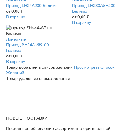
LH24A200
Привод LH24A200 Белимо
LH230ASR200
Привод LH230ASR200
Белимо
от
0,00
₽
Белимо
Белимо
В корзину
от
0,00
₽
В корзину
Привод
Линейные
SH24A-
Привод SH24A-SR100
SR100
Белимо
Белимо
от
0,00
₽
В корзину
Товар добавлен в список желаний
Просмотреть Список
Желаний
Товар удален из списка желаний
НОВЫЕ ПОСТАВКИ
Постоянное обновление ассортимента оригинальной