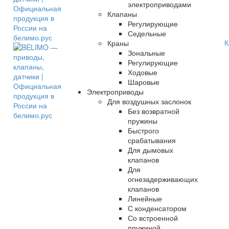
электроприводами
Клапаны
Регулирующие
Седельные
К
Краны
Зональные
Регулирующие
Ходовые
Шаровые
Электроприводы
Для воздушных заслонок
Без возвратной
пружины
Быстрого
срабатывания
Для дымовых
клапанов
Для
огнезадерживающих
клапанов
Линейные
С конденсатором
Со встроенной
пружиной