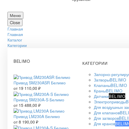
Меню
Close
Главная
Главная
Каталог
Категории
BELIMO
КАТЕГОРИИ
Запорно-регулир
Затворы
BELIMO
Привод SM230ASR Белимо
Клапаны
BELIMO
от
19 110,00
₽
Краны
BELIMO
Датчики
BELIMO
Привод SM230A-S Белимо
Электроприводы
B
от
15 488,00
₽
Для воздушных за
Для клапанов
BEL
Привод LM230A Белимо
Для затворов
BEL
от
8 190,00
₽
Для кранов
BELIM