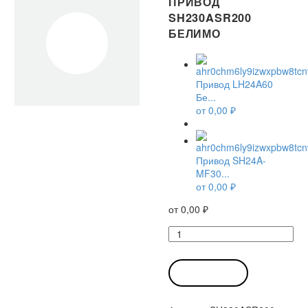
ПРИВОД
SH230ASR200
БЕЛИМО
Привод LH24A60
Бе...
от
0,00
₽
Привод SH24A-
MF30...
от
0,00
₽
от
0,00
₽
Количество
товара
Привод
SH230ASR200
В КОРЗИНУ
Белимо