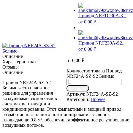
Привод NRFD230A-3...
от
0,00
₽
Привод NRF230A-S2...
от
0,00
₽
Описание
от
0,00
₽
Характеристики
Отзывы
Количество товара Привод
Описание
NRF24A-SZ-S2 Белимо
Привод NRF24A-SZ-S2
Белимо – это надежное
В корзину
решение для управления
Артикул:
NRF24A-SZ-S2
воздушными заслонками в
Категории:
Прочее
системах вентиляции и
кондиционирования. Этот компактный и мощный привод
разработан для точного позиционирования заслонок
площадью до 0.8 м², обеспечивая эффективное регулирование
воздушных потоков.