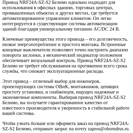
Привод NRF24A-SZ-S2 Белимо идеально подходит для
использования в офисных зданиях, торговых центрах,
промышленных объектах и других местах, где требуется
автоматизированное управление климатом. Он легко
интегрируется в существующие системы автоматизации
зданий благодаря универсальному питанию AC/DC 24 В.
Ключевые преимущества этого привода – его долговечность,
низкое энергопотребление и простота монтажа. Встроенные
концевые выключатели позволяют точно настроить диапазон
поворота заслонки, а механический индикатор положения
обеспечивает визуальный контроль. Привод NRF24A-SZ-S2
Белимо не требует обслуживания на протяжении всего срока
службы, что снижает эксплуатационные расходы.
Этот привод – отличный выбор для инженеров,
проектирующих системы ОВиК, монтажников, ценящих
простоту установки, и снабженцев, ищущих надежные и
экономичные компоненты. Выбирая привод NRF24A-SZ-S2
Белимо, вы получаете гарантированное качество от
известного производителя и уверенность в стабильной работе
вашей системы.
Чтобы узнать больше или оформить заказ на привод NRF24A-
SZ-S2 Белимо, отправьте запрос на почту zapros@oborudrus.ru.