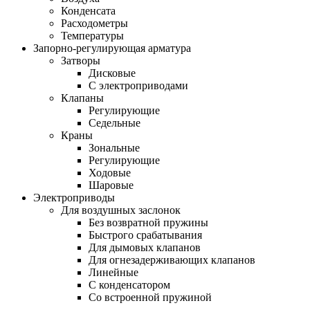
Конденсата
Расходометры
Температуры
Запорно-регулирующая арматура
Затворы
Дисковые
С электроприводами
Клапаны
Регулирующие
Седельные
Краны
Зональные
Регулирующие
Ходовые
Шаровые
Электроприводы
Для воздушных заслонок
Без возвратной пружины
Быстрого срабатывания
Для дымовых клапанов
Для огнезадерживающих клапанов
Линейные
С конденсатором
Со встроенной пружиной