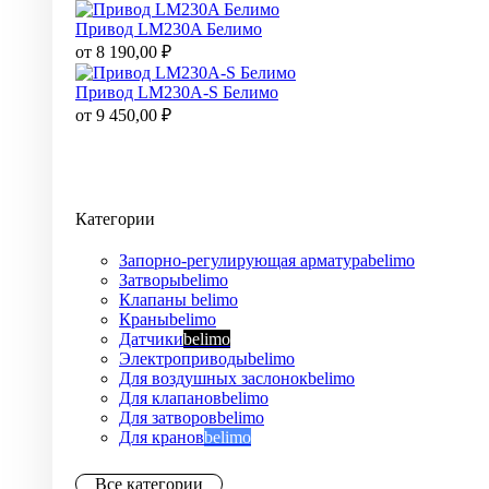
Привод LM230A Белимо
от
8 190,00
₽
Привод LM230A-S Белимо
от
9 450,00
₽
Категории
Запорно-регулирующая арматура
belimo
Затворы
belimo
Клапаны
belimo
Краны
belimo
Датчики
belimo
Электроприводы
belimo
Для воздушных заслонок
belimo
Для клапанов
belimo
Для затворов
belimo
Для кранов
belimo
Все категории