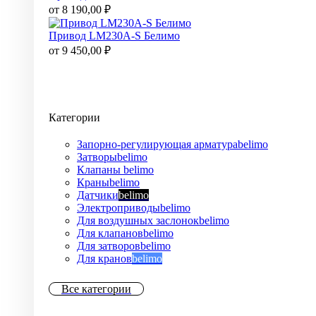
от
8 190,00
₽
Привод LM230A-S Белимо
от
9 450,00
₽
Категории
Запорно-регулирующая арматура
belimo
Затворы
belimo
Клапаны
belimo
Краны
belimo
Датчики
belimo
Электроприводы
belimo
Для воздушных заслонок
belimo
Для клапанов
belimo
Для затворов
belimo
Для кранов
belimo
Все категории