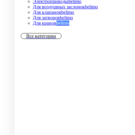
Электроприводы
belimo
Для воздушных заслонок
belimo
Для клапанов
belimo
Для затворов
belimo
Для кранов
belimo
Все категории