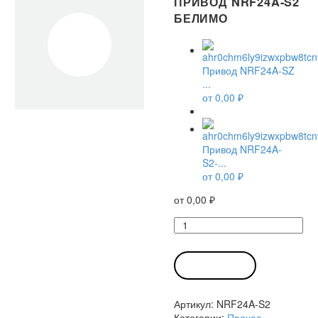
ПРИВОД NRF24A-S2
БЕЛИМО
Привод NRF24A-SZ
...
от
0,00
₽
Привод NRF24A-
S2-...
от
0,00
₽
от
0,00
₽
Количество
товара
Привод
NRF24A-
В КОРЗИНУ
S2
Белимо
Артикул:
NRF24A-S2
Категории:
Прочее