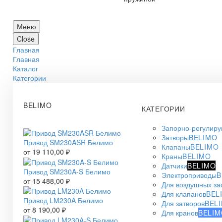
Меню
Close
Главная
Главная
Каталог
Категории
BELIMO
КАТЕГОРИИ
Запорно-регулир
Затворы
BELIMO
Привод SM230ASR Белимо
Клапаны
BELIMO
от
19 110,00
₽
Краны
BELIMO
Датчики
BELIMO
Привод SM230A-S Белимо
Электроприводы
B
от
15 488,00
₽
Для воздушных за
Для клапанов
BEL
Привод LM230A Белимо
Для затворов
BEL
от
8 190,00
₽
Для кранов
BELIM