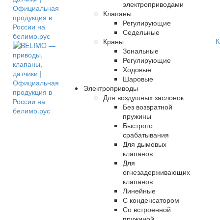
электроприводами
Клапаны
Регулирующие
Седельные
К
Краны
Зональные
Регулирующие
Ходовые
Шаровые
Электроприводы
Для воздушных заслонок
Без возвратной
пружины
Быстрого
срабатывания
Для дымовых
клапанов
Для
огнезадерживающих
клапанов
Линейные
С конденсатором
Со встроенной
пружиной