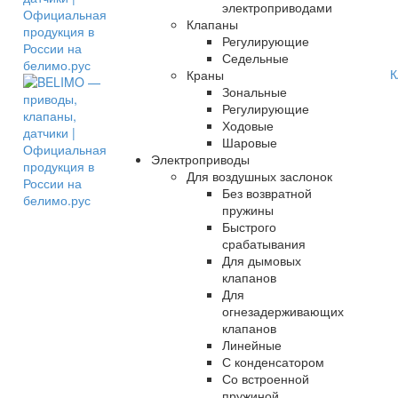
электроприводами
Клапаны
Регулирующие
Седельные
К
Краны
Зональные
Регулирующие
Ходовые
Шаровые
Электроприводы
Для воздушных заслонок
Без возвратной
пружины
Быстрого
срабатывания
Для дымовых
клапанов
Для
огнезадерживающих
клапанов
Линейные
С конденсатором
Со встроенной
пружиной