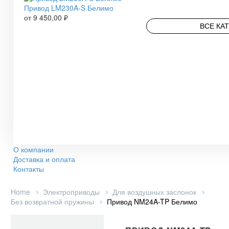
Привод LM230A-S Белимо
от
9 450,00
₽
ВСЕ КА
О компании
Доставка и оплата
Контакты
Home
Электроприводы
Для воздушных заслонок
Без возвратной пружины
Привод NM24A-TP Белимо