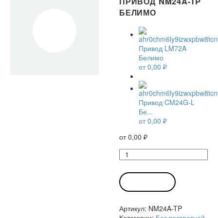
ПРИВОД NM24A-TP
БЕЛИМО
Привод LM72A
Белимо
от
0,00
₽
Привод CM24G-L
Бе...
от
0,00
₽
от
0,00
₽
Количество
товара
Привод
NM24A-
В КОРЗИНУ
TP
Белимо
Артикул:
NM24A-TP
Категории:
Без возвратной