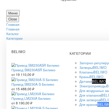
Меню
Close
Главная
Главная
Каталог
Категории
BELIMO
КАТЕГОРИИ
Запорно-регулир
Затворы
BELIMO
Привод SM230ASR Белимо
Клапаны
BELIMO
от
19 110,00
₽
Краны
BELIMO
Датчики
BELIMO
Привод SM230A-S Белимо
Электроприводы
B
от
15 488,00
₽
Для воздушных за
Для клапанов
BEL
Привод LM230A Белимо
Для затворов
BEL
от
8 190,00
₽
Для кранов
BELIM