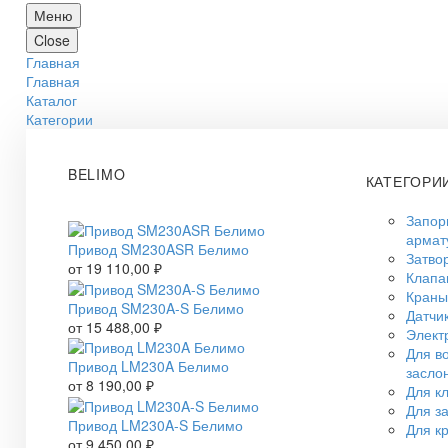
Меню
Close
Главная
Главная
Каталог
Категории
BELIMO
КАТЕГОРИ
Запор
армат
Привод SM230ASR Белимо
Затво
от
19 110,00
₽
Клап
Краны
Привод SM230A-S Белимо
Датчи
от
15 488,00
₽
Элект
Для в
Привод LM230A Белимо
засло
от
8 190,00
₽
Для к
Для з
Привод LM230A-S Белимо
Для к
от
9 450,00
₽