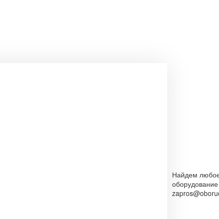
Найдем любо
оборудование
zapros@oborud