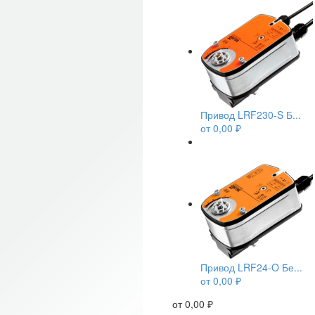
Привод LRF230-S Б...
от
0,00
₽
Привод LRF24-O Бе...
от
0,00
₽
от
0,00
₽