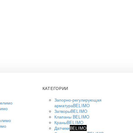
КАТЕГОРИИ
Запорно-регулирующая
арматура
BELIMO
лимо
Затворы
BELIMO
Клапаны
BELIMO
Краны
BELIMO
имо
Датчики
BELIMO