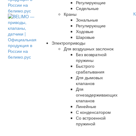
Регулирующие
Седельные
К
Краны
Зональные
Регулирующие
Ходовые
Шаровые
Электроприводы
Для воздушных заслонок
Без возвратной
пружины
Быстрого
срабатывания
Для дымовых
клапанов
Для
огнезадерживающих
клапанов
Линейные
С конденсатором
Со встроенной
пружиной