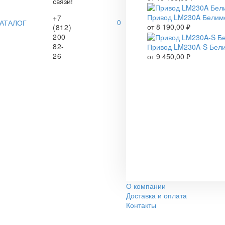
связи!
Привод LM230A Белим
+7
0
АТАЛОГ
от
8 190,00
₽
(812)
200
82-
Привод LM230A-S Бел
26
от
9 450,00
₽
О компании
Доставка и оплата
Контакты