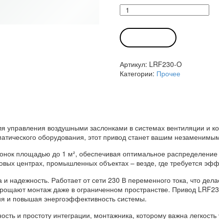
Количество
товара
Привод
LRF230-
В КОРЗИНУ
O
Белимо
Артикул:
LRF230-O
Категории:
Прочее
я управления воздушными заслонками в системах вентиляции и к
атического оборудования, этот привод станет вашим незаменимы
лонок площадью до 1 м², обеспечивая оптимальное распределение
говых центрах, промышленных объектах – везде, где требуется эф
 и надежность. Работает от сети 230 В переменного тока, что де
прощают монтаж даже в ограниченном пространстве. Привод LRF23
я и повышая энергоэффективность системы.
ость и простоту интеграции, монтажника, которому важна легкость