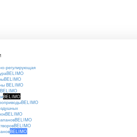
И
но-регулирующая
ура
BELIMO
ры
BELIMO
аны
BELIMO
BELIMO
ки
BELIMO
роприводы
BELIMO
оздушных
нок
BELIMO
лапанов
BELIMO
атворов
BELIMO
ранов
BELIMO