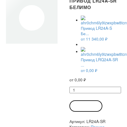
ПРИВОД LR24A-SR
БЕЛИМО
Привод LR24A-S
Бе...
от
11 340,00
₽
Привод LRQ24A-SR
...
от
0,00
₽
от
0,00
₽
Количество
товара
Привод
LR24A-
В КОРЗИНУ
SR
Белимо
Артикул:
LR24A-SR
Категории:
Прочее