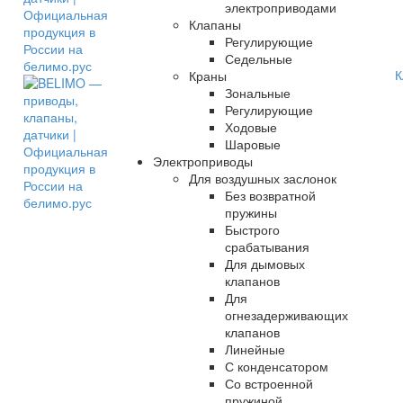
электроприводами
Клапаны
Регулирующие
Седельные
К
Краны
Зональные
Регулирующие
Ходовые
Шаровые
Электроприводы
Для воздушных заслонок
Без возвратной
пружины
Быстрого
срабатывания
Для дымовых
клапанов
Для
огнезадерживающих
клапанов
Линейные
С конденсатором
Со встроенной
пружиной