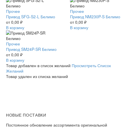
Привод
Прочее
Привод
Прочее
SFG-
Привод SFG-S2-L Белимо
NM230P-
Привод NM230P-S Белимо
S2-
от
0,00
₽
S
от
0,00
₽
L
В корзину
Белимо
В корзину
Белимо
Привод
Прочее
SM24P-
Привод SM24P-SR Белимо
SR
от
0,00
₽
Белимо
В корзину
Товар добавлен в список желаний
Просмотреть Список
Желаний
Товар удален из списка желаний
НОВЫЕ ПОСТАВКИ
Постоянное обновление ассортимента оригинальной