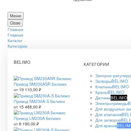
Меню
Close
Главная
Главная
Каталог
Категории
BELIMO
КАТЕГОРИИ
Запорно-регулир
Затворы
BELIMO
Привод SM230ASR Белимо
Клапаны
BELIMO
от
19 110,00
₽
Краны
BELIMO
Датчики
BELIMO
Привод SM230A-S Белимо
Электроприводы
B
от
15 488,00
₽
Для воздушных за
Для клапанов
BEL
Привод LM230A Белимо
Для затворов
BEL
от
8 190,00
₽
Для кранов
BELIM