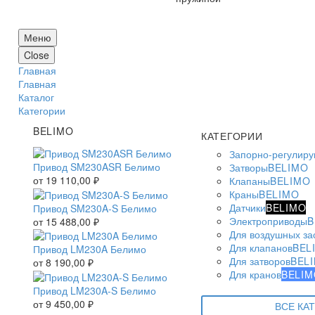
Меню
Close
Главная
Главная
Каталог
Категории
BELIMO
КАТЕГОРИИ
Запорно-регулир
Привод SM230ASR Белимо
Затворы
BELIMO
от
19 110,00
₽
Клапаны
BELIMO
Краны
BELIMO
Датчики
BELIMO
Привод SM230A-S Белимо
Электроприводы
B
от
15 488,00
₽
Для воздушных за
Для клапанов
BEL
Привод LM230A Белимо
Для затворов
BEL
от
8 190,00
₽
Для кранов
BELIM
Привод LM230A-S Белимо
от
9 450,00
₽
ВСЕ КА