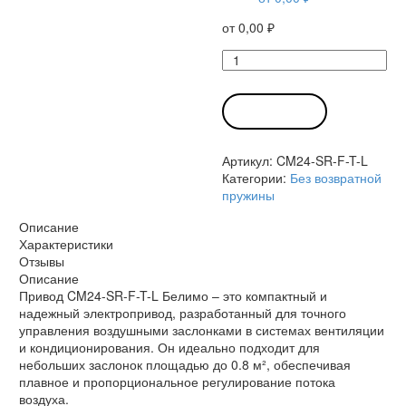
от
0,00
₽
Количество
товара
Привод
CM24-
В КОРЗИНУ
SR-
F-
Артикул:
CM24-SR-F-T-L
T-
Категории:
Без возвратной
L
пружины
Белимо
Описание
Характеристики
Отзывы
Описание
Привод CM24-SR-F-T-L Белимо – это компактный и
надежный электропривод, разработанный для точного
управления воздушными заслонками в системах вентиляции
и кондиционирования. Он идеально подходит для
небольших заслонок площадью до 0.8 м², обеспечивая
плавное и пропорциональное регулирование потока
воздуха.