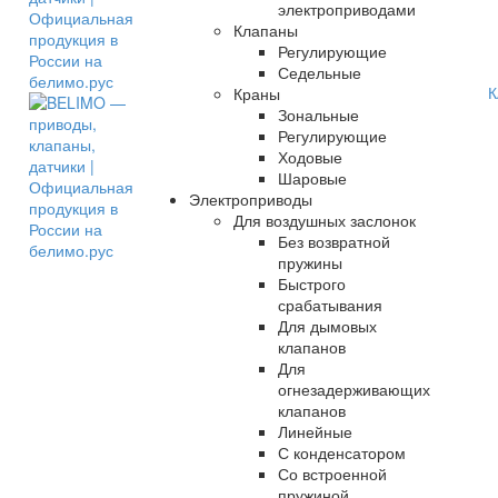
электроприводами
Клапаны
Регулирующие
Седельные
К
Краны
Зональные
Регулирующие
Ходовые
Шаровые
Электроприводы
Для воздушных заслонок
Без возвратной
пружины
Быстрого
срабатывания
Для дымовых
клапанов
Для
огнезадерживающих
клапанов
Линейные
С конденсатором
Со встроенной
пружиной