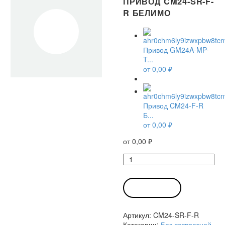
ПРИВОД CM24-SR-F-
R БЕЛИМО
Привод GM24A-MP-
T...
от
0,00
₽
Привод CM24-F-R
Б...
от
0,00
₽
от
0,00
₽
Количество
товара
Привод
CM24-
В КОРЗИНУ
SR-
F-
Артикул:
CM24-SR-F-R
R
Категории:
Без возвратной