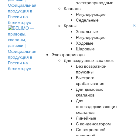
электроприводами
Клапаны
Регулирующие
Седельные
К
Краны
Зональные
Регулирующие
Ходовые
Шаровые
Электроприводы
Для воздушных заслонок
Без возвратной
пружины
Быстрого
срабатывания
Для дымовых
клапанов
Для
огнезадерживающих
клапанов
Линейные
С конденсатором
Со встроенной
пружиной