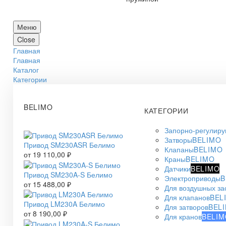
Меню
Close
Главная
Главная
Каталог
Категории
BELIMO
КАТЕГОРИИ
Запорно-регулир
Затворы
BELIMO
Привод SM230ASR Белимо
Клапаны
BELIMO
от
19 110,00
₽
Краны
BELIMO
Датчики
BELIMO
Привод SM230A-S Белимо
Электроприводы
B
от
15 488,00
₽
Для воздушных за
Для клапанов
BEL
Привод LM230A Белимо
Для затворов
BEL
от
8 190,00
₽
Для кранов
BELIM