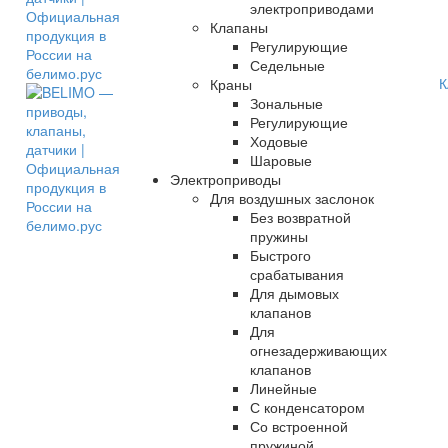
электроприводами
Клапаны
Регулирующие
Седельные
К
Краны
Зональные
Регулирующие
Ходовые
Шаровые
Электроприводы
Для воздушных заслонок
Без возвратной
пружины
Быстрого
срабатывания
Для дымовых
клапанов
Для
огнезадерживающих
клапанов
Линейные
С конденсатором
Со встроенной
пружиной