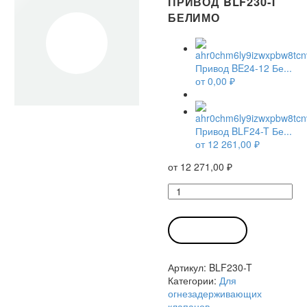
ПРИВОД BLF230-T
БЕЛИМО
Привод BE24-12 Бе...
от
0,00
₽
Привод BLF24-T Бе...
от
12 261,00
₽
от
12 271,00
₽
Количество
товара
Привод
BLF230-
В КОРЗИНУ
T
Белимо
Артикул:
BLF230-T
Категории:
Для
огнезадерживающих
клапанов