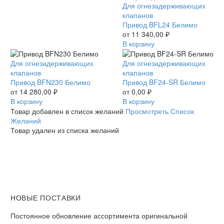
Привод
Для огнезадерживающих
BFL24
клапанов
Белимо
Привод BFL24 Белимо
от
11 340,00
₽
В корзину
Привод
Для огнезадерживающих
Привод
Для огнезадерживающих
BFN230
клапанов
BF24-
клапанов
Белимо
Привод BFN230 Белимо
SR
Привод BF24-SR Белимо
от
14 280,00
₽
Белимо
от
0,00
₽
В корзину
В корзину
Товар добавлен в список желаний
Просмотреть Список
Желаний
Товар удален из списка желаний
НОВЫЕ ПОСТАВКИ
Постоянное обновление ассортимента оригинальной