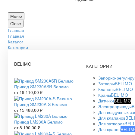
Меню
Close
Главная
Главная
Каталог
Категории
BELIMO
КАТЕГОРИИ
Запорно-регулир
Затворы
BELIMO
Привод SM230ASR Белимо
Клапаны
BELIMO
от
19 110,00
₽
Краны
BELIMO
Датчики
BELIMO
Привод SM230A-S Белимо
Электроприводы
B
от
15 488,00
₽
Для воздушных за
Для клапанов
BEL
Привод LM230A Белимо
Для затворов
BEL
от
8 190,00
₽
Для кранов
BELIM