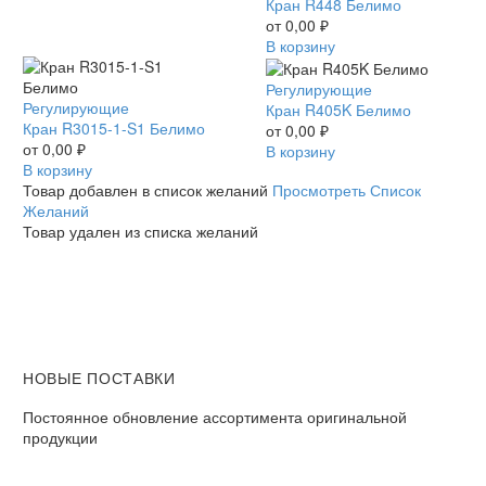
R448
Кран R448 Белимо
Белимо
от
0,00
₽
В корзину
Кран
Регулирующие
Кран
Регулирующие
R405K
Кран R405K Белимо
R3015-
Кран R3015-1-S1 Белимо
Белимо
от
0,00
₽
1-
от
0,00
₽
В корзину
S1
В корзину
Белимо
Товар добавлен в список желаний
Просмотреть Список
Желаний
Товар удален из списка желаний
НОВЫЕ ПОСТАВКИ
Постоянное обновление ассортимента оригинальной
продукции