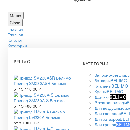
Меню
Close
Главная
Главная
Каталог
Категории
BELIMO
КАТЕГОРИИ
Запорно-регулир
Затворы
BELIMO
Привод SM230ASR Белимо
Клапаны
BELIMO
от
19 110,00
₽
Краны
BELIMO
Датчики
BELIMO
Привод SM230A-S Белимо
Электроприводы
B
от
15 488,00
₽
Для воздушных за
Для клапанов
BEL
Привод LM230A Белимо
Для затворов
BEL
от
8 190,00
₽
Для кранов
BELIM