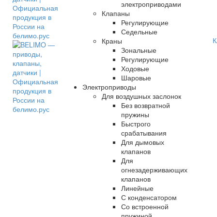
электроприводами
Клапаны
Регулирующие
Седельные
К
Краны
Зональные
Регулирующие
Ходовые
Шаровые
Электроприводы
Для воздушных заслонок
Без возвратной
пружины
Быстрого
срабатывания
Для дымовых
клапанов
Для
огнезадерживающих
клапанов
Линейные
С конденсатором
Со встроенной
пружиной