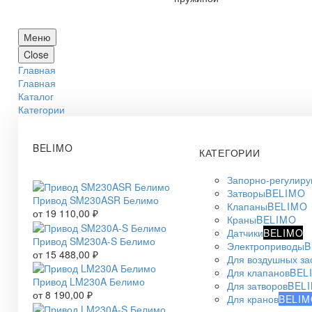
Меню
Close
Главная
Главная
Каталог
Категории
BELIMO
КАТЕГОРИИ
Запорно-регулир
Затворы
BELIMO
Привод SM230ASR Белимо
Клапаны
BELIMO
от
19 110,00
₽
Краны
BELIMO
Датчики
BELIMO
Привод SM230A-S Белимо
Электроприводы
B
от
15 488,00
₽
Для воздушных за
Для клапанов
BEL
Привод LM230A Белимо
Для затворов
BEL
от
8 190,00
₽
Для кранов
BELIM