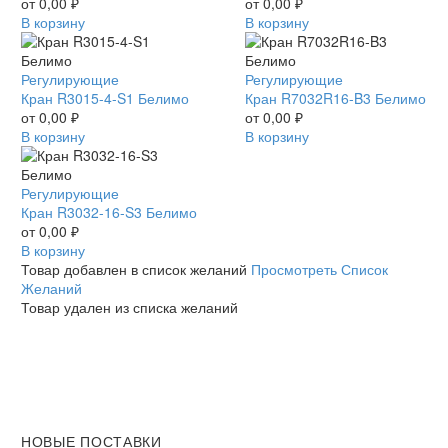
16-
от
0,00
₽
40-
от
0,00
₽
S3
В корзину
S4
В корзину
Белимо
Белимо
Кран
Регулирующие
Кран
Регулирующие
R3015-
Кран R3015-4-S1 Белимо
R7032R16-
Кран R7032R16-B3 Белимо
4-
от
0,00
₽
B3
от
0,00
₽
S1
В корзину
Белимо
В корзину
Белимо
Кран
Регулирующие
R3032-
Кран R3032-16-S3 Белимо
16-
от
0,00
₽
S3
В корзину
Белимо
Товар добавлен в список желаний
Просмотреть Список
Желаний
Товар удален из списка желаний
НОВЫЕ ПОСТАВКИ