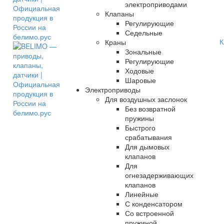
электроприводами
Клапаны
Регулирующие
Седельные
К
Краны
Зональные
Регулирующие
Ходовые
Шаровые
Электроприводы
Для воздушных заслонок
Без возвратной
пружины
Быстрого
срабатывания
Для дымовых
клапанов
Для
огнезадерживающих
клапанов
Линейные
С конденсатором
Со встроенной
пружиной