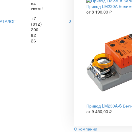
на
Привод LM230A Белим
связи!
от
8 190,00
₽
+7
0
АТАЛОГ
(812)
200
82-
26
Привод LM230A-S Бел
от
9 450,00
₽
О компании