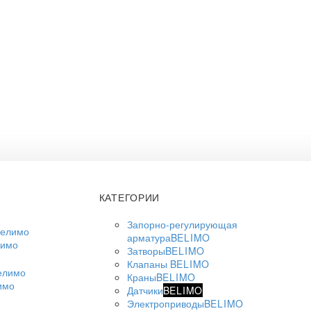
КАТЕГОРИИ
Запорно-регулирующая
арматура
BELIMO
лимо
Затворы
BELIMO
Клапаны
BELIMO
Краны
BELIMO
имо
Датчики
BELIMO
Электроприводы
BELIMO