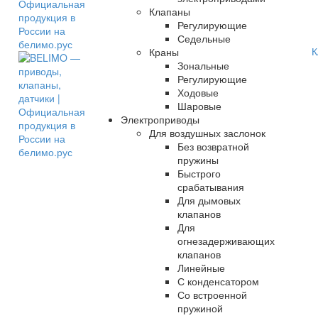
Клапаны
Регулирующие
Седельные
К
Краны
Зональные
Регулирующие
Ходовые
Шаровые
Электроприводы
Для воздушных заслонок
Без возвратной
пружины
Быстрого
срабатывания
Для дымовых
клапанов
Для
огнезадерживающих
клапанов
Линейные
С конденсатором
Со встроенной
пружиной