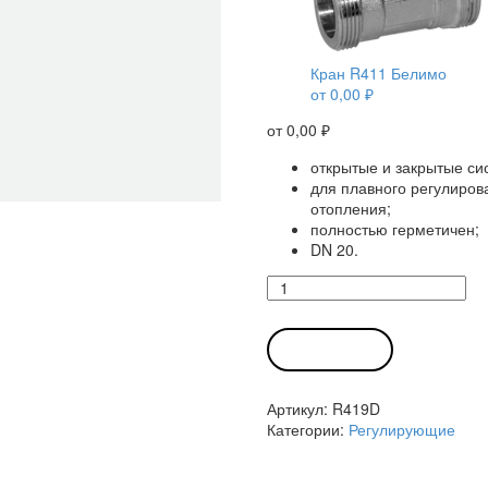
Кран R411 Белимо
от
0,00
₽
от
0,00
₽
открытые и закрытые си
для плавного регулиров
отопления;
полностью герметичен;
DN 20.
Количество
товара
Кран
R419D
В КОРЗИНУ
Белимо
Артикул:
R419D
Категории:
Регулирующие