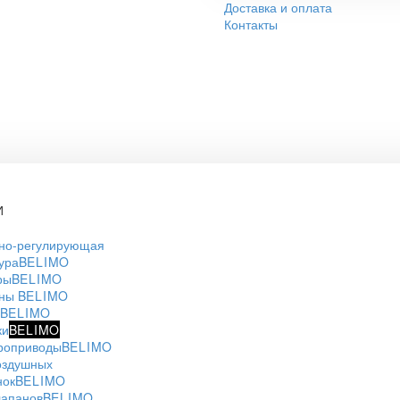
Доставка и оплата
Контакты
И
но-регулирующая
ура
BELIMO
ры
BELIMO
аны
BELIMO
BELIMO
ки
BELIMO
роприводы
BELIMO
оздушных
нок
BELIMO
лапанов
BELIMO