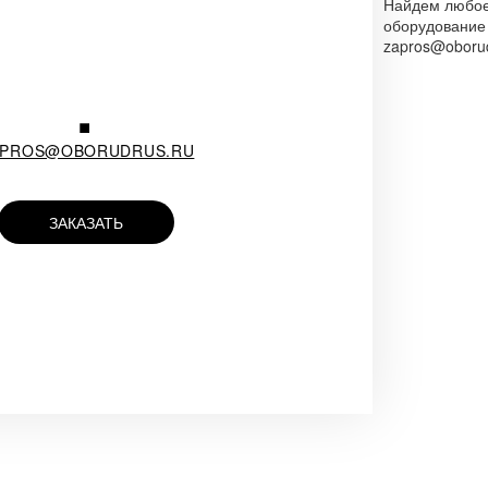
Найдем любо
оборудование
.
zapros@oborud
APROS@OBORUDRUS.RU
ЗАКАЗАТЬ