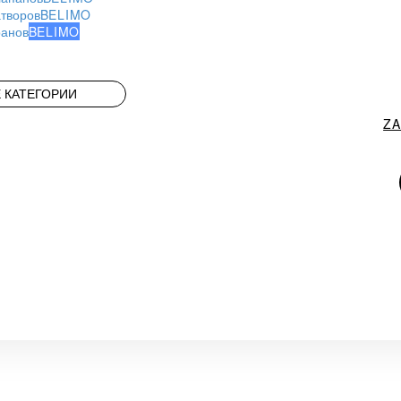
атворов
BELIMO
ранов
BELIMO
 КАТЕГОРИИ
Z