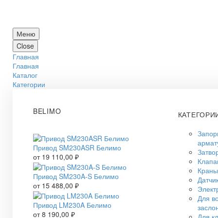
Меню
Close
Главная
Главная
Каталог
Категории
BELIMO
КАТЕГОРИ
Запор
армат
Привод SM230ASR Белимо
Затво
от
19 110,00
₽
Клап
Краны
Привод SM230A-S Белимо
Датчи
от
15 488,00
₽
Элект
Для в
Привод LM230A Белимо
засло
от
8 190,00
₽
Для к