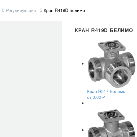
Регулирующие
Кран R419D Белимо
КРАН R419D БЕЛИМО
Кран R517 Белимо
от
0,00
₽