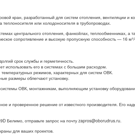
овой кран, разработанный для систем отопления, вентиляции и к
а теплоносителя или холодоносителя в трубопроводах.
стемах центрального отопления, фанкойлах, теплообменниках, а т
ческое сопротивление и высокую пропускную способность — 16 м³
долгий срок службы и герметичность.
ляет использовать его в системах с большим расходом.
 и температурных режимов, характерных для систем ОВК.
ные размеры облегчают установку.
 системы ОВК, монтажникам, выполняющим установку оборудовани
ное и проверенное решение от известного производителя. Его на
9D Белимо, отправьте запрос на почту zapros@oborudrus.ru.
краны для ваших проектов.