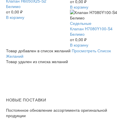
H6050X25-
Клапан H6050X25-S2
Белимо
от
0,00
₽
S2
Белимо
В корзину
Белимо
от
0,00
₽
В корзину
Клапан
Седельные
H7080Y100-
Клапан H7080Y100-S4
S4
Белимо
Белимо
от
0,00
₽
В корзину
Товар добавлен в список желаний
Просмотреть Список
Желаний
Товар удален из списка желаний
НОВЫЕ ПОСТАВКИ
Постоянное обновление ассортимента оригинальной
продукции