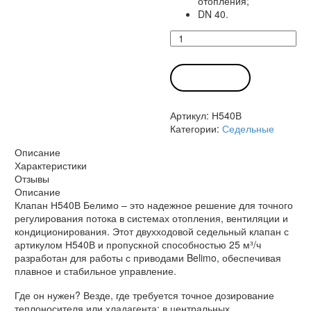
отопления;
DN 40.
Количество
товара
Клапан
Н540В
В КОРЗИНУ
Белимо
Артикул:
Н540В
Категории:
Седельные
Описание
Характеристики
Отзывы
Описание
Клапан Н540В Белимо – это надежное решение для точного
регулирования потока в системах отопления, вентиляции и
кондиционирования. Этот двухходовой седельный клапан с
артикулом Н540В и пропускной способностью 25 м³/ч
разработан для работы с приводами Belimo, обеспечивая
плавное и стабильное управление.
Где он нужен? Везде, где требуется точное дозирование
теплоносителя или хладагента: в центральных