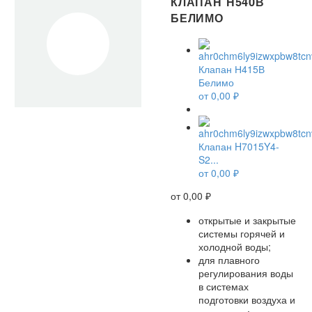
КЛАПАН Н540В
БЕЛИМО
Клапан Н415В
Белимо
от
0,00
₽
Клапан H7015Y4-
S2...
от
0,00
₽
от
0,00
₽
открытые и закрытые
системы горячей и
холодной воды;
для плавного
регулирования воды
в системах
подготовки воздуха и