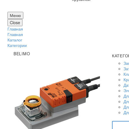
Меню
Close
Главная
Главная
Каталог
Категории
BELIMO
КАТЕГО
За
За
Кл
Кр
Да
Эл
Дл
Дл
Дл
Дл