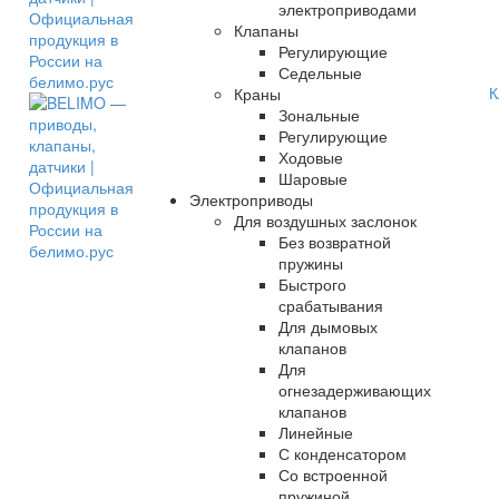
электроприводами
Клапаны
Регулирующие
Седельные
К
Краны
Зональные
Регулирующие
Ходовые
Шаровые
Электроприводы
Для воздушных заслонок
Без возвратной
пружины
Быстрого
срабатывания
Для дымовых
клапанов
Для
огнезадерживающих
клапанов
Линейные
С конденсатором
Со встроенной
пружиной