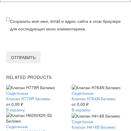
Сохранить моё имя, email и адрес сайта в этом браузере
для последующих моих комментариев.
ОТПРАВИТЬ
RELATED PRODUCTS
Клапан
Седельные
Клапан
Седельные
H779R
Клапан H779R Белимо
H764N
Клапан H764N Белимо
Белимо
от
0,00
₽
Белимо
от
0,00
₽
В корзину
В корзину
Клапан
Седельные
Клапан
Седельные
Н414В
Клапан Н414В Белимо