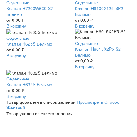
Клапан
Седельные
Клапан
Седельные
H7200W630-
Клапан H7200W630-S7
H6100X125-
Клапан H6100X125-SP2
S7
Белимо
SP2
Белимо
Белимо
от
0,00
₽
Белимо
от
0,00
₽
В корзину
В корзину
Клапан
Седельные
Клапан
Седельные
H625S
Клапан H625S Белимо
H6015X2P5-
Клапан H6015X2P5-S2
Белимо
от
0,00
₽
S2
Белимо
В корзину
Белимо
от
0,00
₽
В корзину
Клапан
Седельные
H632S
Клапан H632S Белимо
Белимо
от
0,00
₽
В корзину
Товар добавлен в список желаний
Просмотреть Список
Желаний
Товар удален из списка желаний