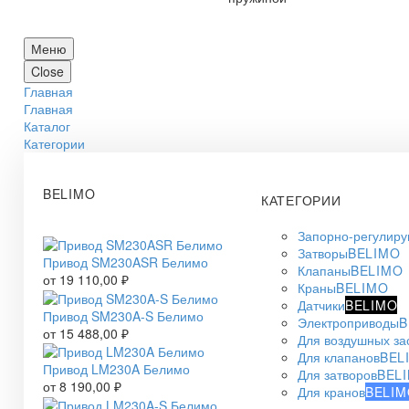
Меню
Close
Главная
Главная
Каталог
Категории
BELIMO
КАТЕГОРИИ
Запорно-регулир
Затворы
BELIMO
Привод SM230ASR Белимо
Клапаны
BELIMO
от
19 110,00
₽
Краны
BELIMO
Датчики
BELIMO
Привод SM230A-S Белимо
Электроприводы
B
от
15 488,00
₽
Для воздушных за
Для клапанов
BEL
Привод LM230A Белимо
Для затворов
BEL
от
8 190,00
₽
Для кранов
BELIM