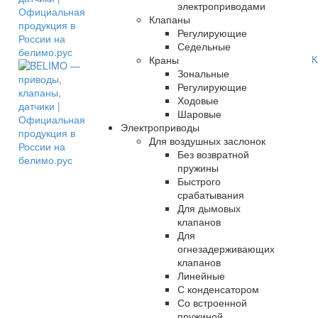
электроприводами
Клапаны
Регулирующие
Седельные
К
Краны
Зональные
Регулирующие
Ходовые
Шаровые
Электроприводы
Для воздушных заслонок
Без возвратной
пружины
Быстрого
срабатывания
Для дымовых
клапанов
Для
огнезадерживающих
клапанов
Линейные
С конденсатором
Со встроенной
пружиной