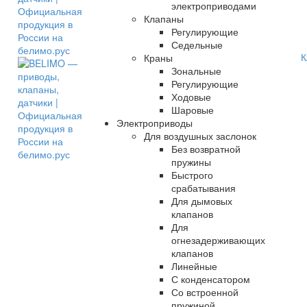
электроприводами
Клапаны
Регулирующие
Седельные
К
Краны
Зональные
Регулирующие
Ходовые
Шаровые
Электроприводы
Для воздушных заслонок
Без возвратной
пружины
Быстрого
срабатывания
Для дымовых
клапанов
Для
огнезадерживающих
клапанов
Линейные
С конденсатором
Со встроенной
пружиной