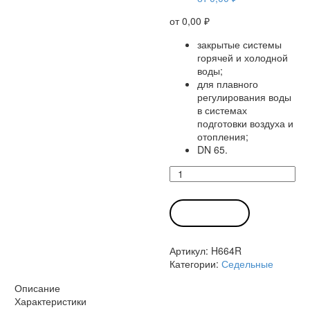
от
0,00
₽
закрытые системы
горячей и холодной
воды;
для плавного
регулирования воды
в системах
подготовки воздуха и
отопления;
DN 65.
Количество
товара
Клапан
H664R
В КОРЗИНУ
Белимо
Артикул:
H664R
Категории:
Седельные
Описание
Характеристики