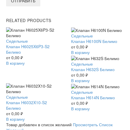
ОТПРАВИТЬ
RELATED PRODUCTS
Клапан
Седельные
Клапан
Седельные
H6100N
Клапан H6100N Белимо
H6025X6P3-
Клапан H6025X6P3-S2
Белимо
от
0,00
₽
S2
Белимо
В корзину
Белимо
от
0,00
₽
В корзину
Клапан
Седельные
H632S
Клапан H632S Белимо
Белимо
от
0,00
₽
В корзину
Клапан
Седельные
Клапан
Седельные
H614N
Клапан H614N Белимо
H6032X10-
Клапан H6032X10-S2
Белимо
от
0,00
₽
S2
Белимо
В корзину
Белимо
от
0,00
₽
В корзину
Товар добавлен в список желаний
Просмотреть Список