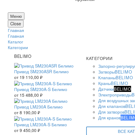
Меню
Close
Главная
Главная
Каталог
Категории
BELIMO
КАТЕГОРИИ
Запорно-регулир
Привод SM230ASR Белимо
Затворы
BELIMO
от
19 110,00
₽
Клапаны
BELIMO
Краны
BELIMO
Датчики
BELIMO
Привод SM230A-S Белимо
Электроприводы
B
от
15 488,00
₽
Для воздушных за
Для клапанов
BEL
Привод LM230A Белимо
Для затворов
BEL
от
8 190,00
₽
Для кранов
BELIM
Привод LM230A-S Белимо
от
9 450,00
₽
ВСЕ КА