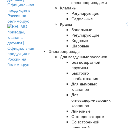
электроприводами
Клапаны
Регулирующие
Седельные
К
Краны
Зональные
Регулирующие
Ходовые
Шаровые
Электроприводы
Для воздушных заслонок
Без возвратной
пружины
Быстрого
срабатывания
Для дымовых
клапанов
Для
огнезадерживающих
клапанов
Линейные
С конденсатором
Со встроенной
пружиной