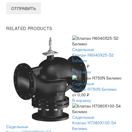
ОТПРАВИТЬ
RELATED PRODUCTS
Клапан
Седельные
H6040X25-
Клапан H6040X25-S2
S2
Белимо
Белимо
от
0,00
₽
В корзину
Клапан
Седельные
H750N
Клапан H750N Белимо
Белимо
от
0,00
₽
В корзину
Клапан
Седельные
H7080X100-
Клапан H7080X100-S4
Клапан
Седельные
S4
Белимо