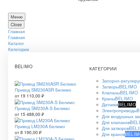
Меню
Close
Главная
Главная
Каталог
Категории
BELIMO
КАТЕГОРИИ
Запорно-регулир
Затворы
BELIMO
Привод SM230ASR Белимо
Клапаны
BELIMO
от
19 110,00
₽
Краны
BELIMO
Датчики
BELIMO
Привод SM230A-S Белимо
Электроприводы
B
от
15 488,00
₽
Для воздушных за
Для клапанов
BEL
Привод LM230A Белимо
Для затворов
BEL
от
8 190,00
₽
Для кранов
BELIM