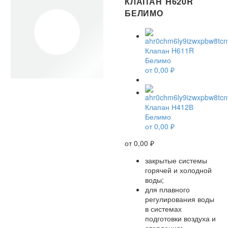
КЛАПАН H620R
БЕЛИМО
Клапан H611R
Белимо
от
0,00
₽
Клапан Н412В
Белимо
от
0,00
₽
от
0,00
₽
закрытые системы
горячей и холодной
воды;
для плавного
регулирования воды
в системах
подготовки воздуха и