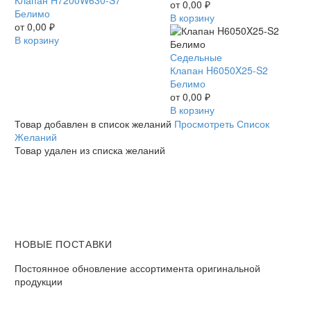
H7200W630-
Клапан H7200W630-S7
Белимо
от
0,00
₽
S7
Белимо
В корзину
Белимо
от
0,00
₽
В корзину
Клапан
Седельные
H6050X25-
Клапан H6050X25-S2
S2
Белимо
Белимо
от
0,00
₽
В корзину
Товар добавлен в список желаний
Просмотреть Список
Желаний
Товар удален из списка желаний
НОВЫЕ ПОСТАВКИ
Постоянное обновление ассортимента оригинальной
продукции