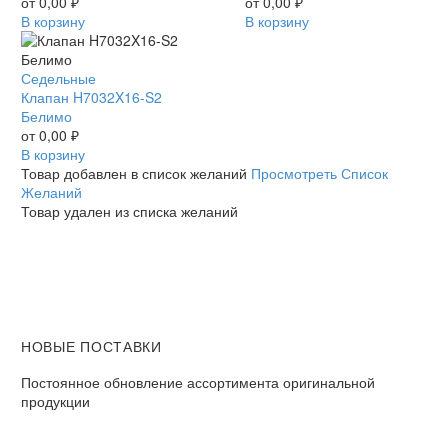
Белимо
от
0,00
₽
Белимо
от
0,00
₽
В корзину
В корзину
Клапан
Седельные
H7032X16-
Клапан H7032X16-S2
S2
Белимо
Белимо
от
0,00
₽
В корзину
Товар добавлен в список желаний
Просмотреть Список
Желаний
Товар удален из списка желаний
НОВЫЕ ПОСТАВКИ
Постоянное обновление ассортимента оригинальной
продукции