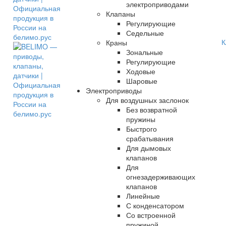
электроприводами
Клапаны
Регулирующие
Седельные
К
Краны
Зональные
Регулирующие
Ходовые
Шаровые
Электроприводы
Для воздушных заслонок
Без возвратной
пружины
Быстрого
срабатывания
Для дымовых
клапанов
Для
огнезадерживающих
клапанов
Линейные
С конденсатором
Со встроенной
пружиной