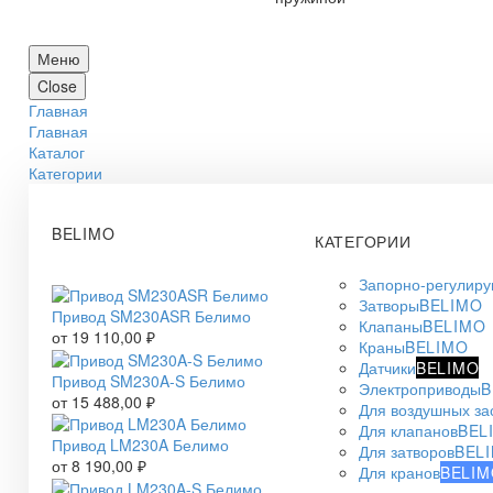
Меню
Close
Главная
Главная
Каталог
Категории
BELIMO
КАТЕГОРИИ
Запорно-регулир
Затворы
BELIMO
Привод SM230ASR Белимо
Клапаны
BELIMO
от
19 110,00
₽
Краны
BELIMO
Датчики
BELIMO
Привод SM230A-S Белимо
Электроприводы
B
от
15 488,00
₽
Для воздушных за
Для клапанов
BEL
Привод LM230A Белимо
Для затворов
BEL
от
8 190,00
₽
Для кранов
BELIM