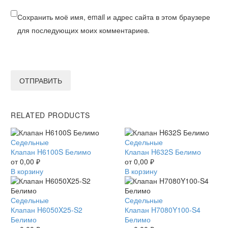
Сохранить моё имя, email и адрес сайта в этом браузере
для последующих моих комментариев.
ОТПРАВИТЬ
RELATED PRODUCTS
Клапан
Седельные
Клапан
Седельные
H6100S
Клапан H6100S Белимо
H632S
Клапан H632S Белимо
Белимо
от
0,00
₽
Белимо
от
0,00
₽
В корзину
В корзину
Клапан
Седельные
Клапан
Седельные
H6050X25-
Клапан H6050X25-S2
H7080Y100-
Клапан H7080Y100-S4
S2
Белимо
S4
Белимо