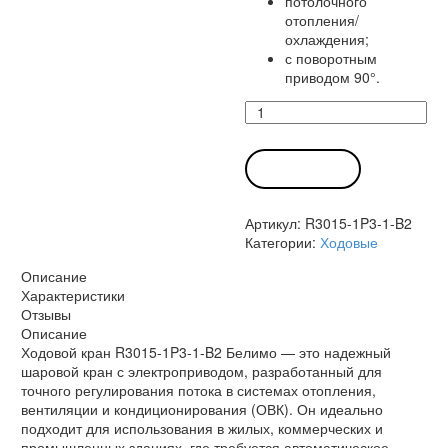
потолочного
отопления/
охлаждения;
с поворотным
приводом 90°.
Количество
товара
Ходовой
кран
В КОРЗИНУ
R3015-
1P3-
Артикул:
R3015-1P3-1-B2
1-
Категории:
Ходовые
B2
Белимо
Описание
Характеристики
Отзывы
Описание
Ходовой кран R3015-1P3-1-B2 Белимо — это надежный
шаровой кран с электроприводом, разработанный для
точного регулирования потока в системах отопления,
вентиляции и кондиционирования (ОВК). Он идеально
подходит для использования в жилых, коммерческих и
промышленных зданиях, где требуется автоматическое