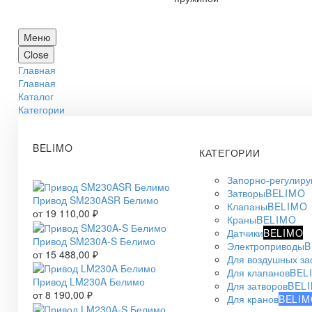
Меню
Close
Главная
Главная
Каталог
Категории
BELIMO
КАТЕГОРИИ
Запорно-регулир
Затворы
BELIMO
Привод SM230ASR Белимо
Клапаны
BELIMO
от
19 110,00
₽
Краны
BELIMO
Датчики
BELIMO
Привод SM230A-S Белимо
Электроприводы
B
от
15 488,00
₽
Для воздушных за
Для клапанов
BEL
Привод LM230A Белимо
Для затворов
BEL
от
8 190,00
₽
Для кранов
BELIM