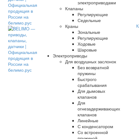
электроприводами
Клапаны
Регулирующие
Седельные
К
Краны
Зональные
Регулирующие
Ходовые
Шаровые
Электроприводы
Для воздушных заслонок
Без возвратной
пружины
Быстрого
срабатывания
Для дымовых
клапанов
Для
огнезадерживающих
клапанов
Линейные
С конденсатором
Со встроенной
пружиной