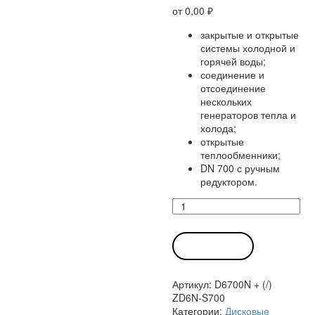
от
0,00
₽
закрытые и открытые
системы холодной и
горячей воды;
соединение и
отсоединение
нескольких
генераторов тепла и
холода;
открытые
теплообменники;
DN 700 с ручным
редуктором.
Количество
товара
Дисковый
затвор
В КОРЗИНУ
D6700N
(ZD6N-
Артикул:
D6700N + (/)
S700)
ZD6N-S700
Белимо
Категории:
Дисковые