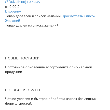
D640N
(ZD6N-H100) Белимо
(ZD6N-
от
0,00
₽
H100)
В корзину
Белимо
Товар добавлен в список желаний
Просмотреть Список
Желаний
Товар удален из списка желаний
НОВЫЕ ПОСТАВКИ
Постоянное обновление ассортимента оригинальной
продукции
ВОЗВРАТ И ОБМЕН​
Чёткие условия и быстрая обработка заявок без лишних
формальностей.​