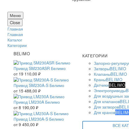
Меню
Close
Главная
Главная
Каталог
Категории
BELIMO
КАТЕГОРИИ
Запорно-регулир
Привод SM230ASR Белимо
Затворы
BELIMO
от
19 110,00
₽
Клапаны
BELIMO
Краны
BELIMO
Датчики
BELIMO
Привод SM230A-S Белимо
Электроприводы
B
от
15 488,00
₽
Для воздушных за
Для клапанов
BEL
Привод LM230A Белимо
Для затворов
BEL
от
8 190,00
₽
Для кранов
BELIM
Привод LM230A-S Белимо
от
9 450,00
₽
ВСЕ КА