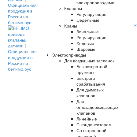
электроприводами
Клапаны
Регулирующие
Седельные
К
Краны
Зональные
Регулирующие
Ходовые
Шаровые
Электроприводы
Для воздушных заслонок
Без возвратной
пружины
Быстрого
срабатывания
Для дымовых
клапанов
Для
огнезадерживающих
клапанов
Линейные
С конденсатором
Со встроенной
пружиной