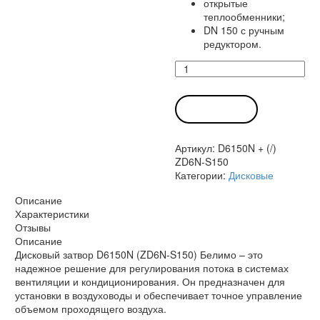
открытые
теплообменники;
DN 150 с ручным
редуктором.
Количество
товара
Дисковый
затвор
В КОРЗИНУ
D6150N
(ZD6N-
Артикул:
D6150N + (/)
S150)
ZD6N-S150
Белимо
Категории:
Дисковые
Описание
Характеристики
Отзывы
Описание
Дисковый затвор D6150N (ZD6N-S150) Белимо – это
надежное решение для регулирования потока в системах
вентиляции и кондиционирования. Он предназначен для
установки в воздуховоды и обеспечивает точное управление
объемом проходящего воздуха.