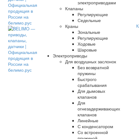
электроприводами
Клапаны
Регулирующие
Седельные
К
Краны
Зональные
Регулирующие
Ходовые
Шаровые
Электроприводы
Для воздушных заслонок
Без возвратной
пружины
Быстрого
срабатывания
Для дымовых
клапанов
Для
огнезадерживающих
клапанов
Линейные
С конденсатором
Со встроенной
пружиной