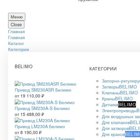
Меню
Close
Главная
Главная
Каталог
Категории
BELIMO
КАТЕГОРИИ
Запорно-регулир
Затворы
BELIMO
Привод SM230ASR Белимо
Клапаны
BELIMO
от
19 110,00
₽
Краны
BELIMO
Датчики
BELIMO
Привод SM230A-S Белимо
Электроприводы
B
от
15 488,00
₽
Для воздушных за
Для клапанов
BEL
Привод LM230A Белимо
Для затворов
BEL
от
8 190,00
₽
Для кранов
BELIM