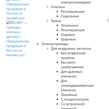
электроприводами
Клапаны
Регулирующие
Седельные
К
Краны
Зональные
Регулирующие
Ходовые
Шаровые
Электроприводы
Для воздушных заслонок
Без возвратной
пружины
Быстрого
срабатывания
Для дымовых
клапанов
Для
огнезадерживающих
клапанов
Линейные
С конденсатором
Со встроенной
пружиной