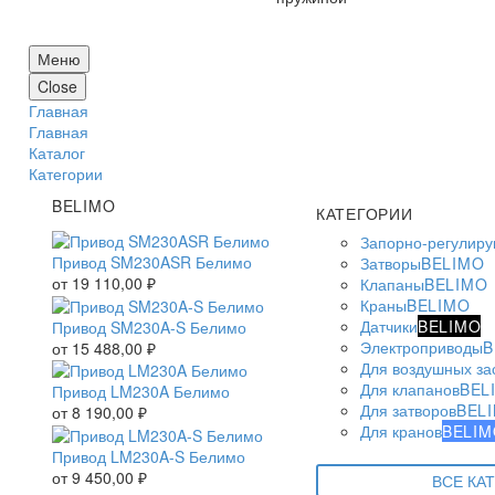
Меню
Close
Главная
Главная
Каталог
Категории
BELIMO
КАТЕГОРИИ
Запорно-регулир
Привод SM230ASR Белимо
Затворы
BELIMO
от
19 110,00
₽
Клапаны
BELIMO
Краны
BELIMO
Датчики
BELIMO
Привод SM230A-S Белимо
Электроприводы
B
от
15 488,00
₽
Для воздушных за
Для клапанов
BEL
Привод LM230A Белимо
Для затворов
BEL
от
8 190,00
₽
Для кранов
BELIM
Привод LM230A-S Белимо
от
9 450,00
₽
ВСЕ КА